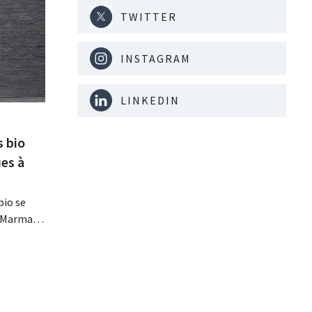
TWITTER
INSTAGRAM
LINKEDIN
s bio
es à
bio se
, Marma,
mentaires
ises
davantage