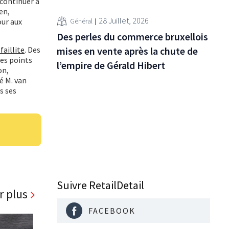
 continuer à
en,
28 Juillet, 2026
our aux
Général
Des perles du commerce bruxellois
faillite
. Des
mises en vente après la chute de
les points
l’empire de Gérald Hibert
on,
é M. van
s ses
Suivre RetailDetail
r plus
FACEBOOK