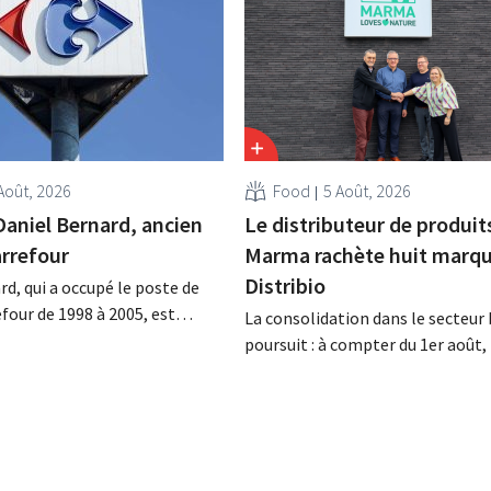
Août, 2026
Food
5 Août, 2026
Daniel Bernard, ancien
Le distributeur de produit
rrefour
Marma rachète huit marqu
Distribio
rd, qui a occupé le poste de
four de 1998 à 2005, est
La consolidation dans le secteur 
a nuit du 4 au 5 août. Il a
poursuit : à compter du 1er août
 activités internationales de
basée à Tirlemont, reprendra la
mené à bien la fusion avec
distribution de huit marques ali
racheté GB, alors leader du
bio de Distribio. Les deux entrepr
e.
souhaitent ainsi se concentrer 
sur leurs activités principales.