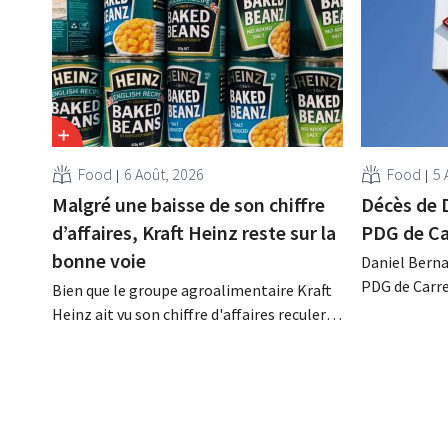
Food
6 Août, 2026
Food
5 
Malgré une baisse de son chiffre
Décès de 
d’affaires, Kraft Heinz reste sur la
PDG de Ca
bonne voie
Daniel Berna
PDG de Carre
Bien que le groupe agroalimentaire Kraft
décédé dans l
Heinz ait vu son chiffre d'affaires reculer
renforcé les
au deuxième trimestre, l'entreprise fait
l'enseigne, 
néanmoins état de résultats supérieurs
Promodès et 
aux prévisions. La multinationale
marché belg
augmente ses investissements et revoit
ses prévisions à la hausse.