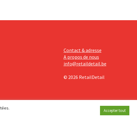
Contact & adresse
A propos de nous
info@retaildetail.be
© 2026 RetailDetail
étées.
Accepter tout