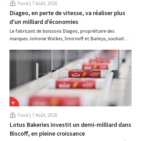
Food
7 Août, 2026
Diageo, en perte de vitesse, va réaliser plus
d’un milliard d’économies
Le fabricant de boissons Diageo, propriétaire des
marques Johnnie Walker, Smirnoff et Baileys, souhaite,
suite à une baisse de son chiffre d'affaires, réduire
considérablement ses coûts tout en investissant dans la
croissance, notamment pour Guinness et les cocktails
prêts à boire.
Food
7 Août, 2026
Lotus Bakeries investit un demi-milliard dans
Biscoff, en pleine croissance