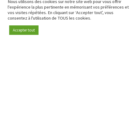
Nous utilisons des cookies sur notre site web pour vous offrir
l'expérience la plus pertinente en mémorisant vos préférences et
vos visites répétées. En cliquant sur ‘Accepter tout’, vous
consentez à l'utilisation de TOUS les cookies.
Accepter tout
Devenez membre
Depuis 2009, RetailDetail est la plateforme B2B de référence
pour le secteur de la distribution en Europe.
En tant que "média 100 % fiable " et communauté dynamique
du secteur de la distribution, RetailDetail propose chaque
jour aux professionnels des actualités fiables, des
informations perspicaces et des analyses pertinentes issues
du secteur.
De plus, RetailDetail rassemble les acteurs du marché à