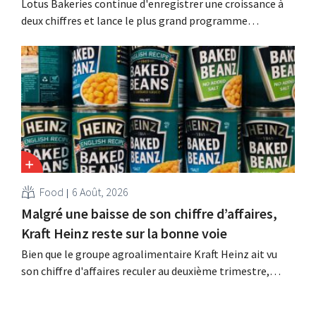
Lotus Bakeries continue d'enregistrer une croissance à
deux chiffres et lance le plus grand programme
d'investissement de son histoire afin d'augmenter la
capacité de production de Biscoff : « Nous devons saisir
cette opportunité ».
Food
6 Août, 2026
Malgré une baisse de son chiffre d’affaires,
Kraft Heinz reste sur la bonne voie
Bien que le groupe agroalimentaire Kraft Heinz ait vu
son chiffre d'affaires reculer au deuxième trimestre,
l'entreprise fait néanmoins état de résultats supérieurs
aux prévisions. La multinationale augmente ses