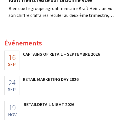
Bien que le groupe agroalimentaire Kraft Heinz ait vu
son chiffre d'affaires reculer au deuxième trimestre,
l'entreprise fait néanmoins état de résultats supérieurs
aux prévisions. La multinationale augmente ses
investissements et revoit ses prévisions à la hausse.
Événements
CAPTAINS OF RETAIL – SEPTEMBRE 2026
16
SEP
RETAIL MARKETING DAY 2026
24
SEP
RETAILDETAIL NIGHT 2026
19
NOV