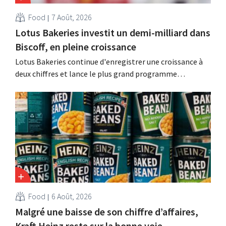
Food
7 Août, 2026
Lotus Bakeries investit un demi-milliard dans
Biscoff, en pleine croissance
Lotus Bakeries continue d'enregistrer une croissance à
deux chiffres et lance le plus grand programme
d'investissement de son histoire afin d'augmenter la
capacité de production de Biscoff : « Nous devons saisir
cette opportunité ».
Food
6 Août, 2026
Malgré une baisse de son chiffre d’affaires,
Kraft Heinz reste sur la bonne voie