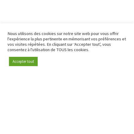
Nous utilisons des cookies sur notre site web pour vous offrir
l'expérience la plus pertinente en mémorisant vos préférences et
vos visites répétées. En cliquant sur ‘Accepter tout’, vous
consentez à l'utilisation de TOUS les cookies.
Accepter tout
Devenez membre
Depuis 2009, RetailDetail est la plateforme B2B de référence
pour le secteur de la distribution en Europe.
En tant que "média 100 % fiable " et communauté dynamique