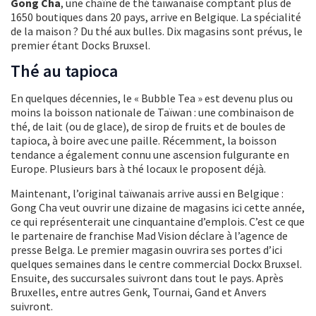
Gong Cha
, une chaîne de thé taïwanaise comptant plus de
1650 boutiques dans 20 pays, arrive en Belgique. La spécialité
de la maison ? Du thé aux bulles. Dix magasins sont prévus, le
premier étant Docks Bruxsel.
Thé au tapioca
En quelques décennies, le « Bubble Tea » est devenu plus ou
moins la boisson nationale de Taïwan : une combinaison de
thé, de lait (ou de glace), de sirop de fruits et de boules de
tapioca, à boire avec une paille. Récemment, la boisson
tendance a également connu une ascension fulgurante en
Europe. Plusieurs bars à thé locaux le proposent déjà.
Maintenant, l’original taïwanais arrive aussi en Belgique :
Gong Cha veut ouvrir une dizaine de magasins ici cette année,
ce qui représenterait une cinquantaine d’emplois. C’est ce que
le partenaire de franchise Mad Vision déclare à l’agence de
presse Belga. Le premier magasin ouvrira ses portes d’ici
quelques semaines dans le centre commercial Dockx Bruxsel.
Ensuite, des succursales suivront dans tout le pays. Après
Bruxelles, entre autres Genk, Tournai, Gand et Anvers
suivront.