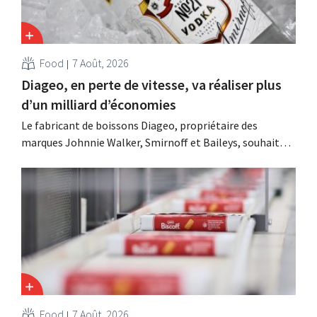
Food
7 Août, 2026
Diageo, en perte de vitesse, va réaliser plus
d’un milliard d’économies
Le fabricant de boissons Diageo, propriétaire des
marques Johnnie Walker, Smirnoff et Baileys, souhaite,
suite à une baisse de son chiffre d'affaires, réduire
considérablement ses coûts tout en investissant dans la
croissance, notamment pour Guinness et les cocktails
prêts à boire.
Food
7 Août, 2026