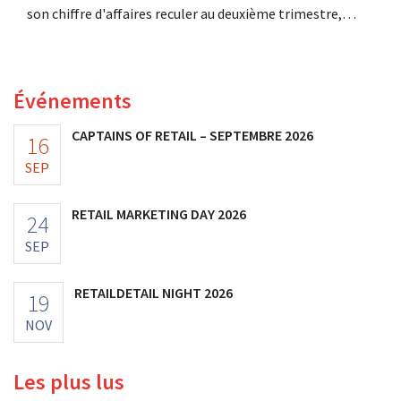
son chiffre d'affaires reculer au deuxième trimestre,
l'entreprise fait néanmoins état de résultats supérieurs
aux prévisions. La multinationale augmente ses
investissements et revoit ses prévisions à la hausse.
Événements
CAPTAINS OF RETAIL – SEPTEMBRE 2026
16
SEP
RETAIL MARKETING DAY 2026
24
SEP
RETAILDETAIL NIGHT 2026
19
NOV
Les plus lus