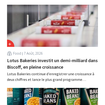
suite à une baisse de son chiffre d'affaires, réduire
considérablement ses coûts tout en investissant dans la
croissance, notamment pour Guinness et les cocktails
prêts à boire.
Food
7 Août, 2026
Lotus Bakeries investit un demi-milliard dans
Biscoff, en pleine croissance
Lotus Bakeries continue d'enregistrer une croissance à
deux chiffres et lance le plus grand programme
d'investissement de son histoire afin d'augmenter la
capacité de production de Biscoff : « Nous devons saisir
cette opportunité ».