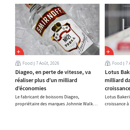
Food
7 Août, 2026
Food
7 
Diageo, en perte de vitesse, va
Lotus Bak
réaliser plus d’un milliard
milliard d
d’économies
croissanc
Le fabricant de boissons Diageo,
Lotus Bakeri
propriétaire des marques Johnnie Walker,
croissance à 
Smirnoff et Baileys, souhaite, suite à une
grand progr
baisse de son chiffre d'affaires, réduire
son histoire
considérablement ses coûts tout en
de productio