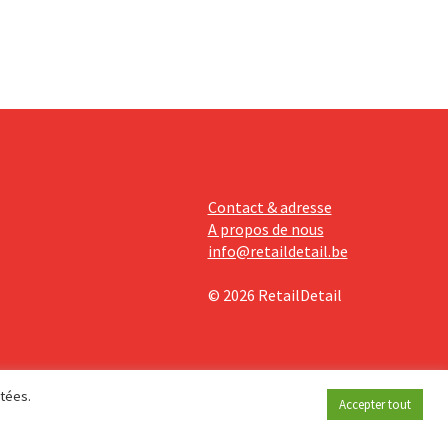
 revoit
Contact & adresse
A propos de nous
info@retaildetail.be
© 2026 RetailDetail
étées.
Accepter tout