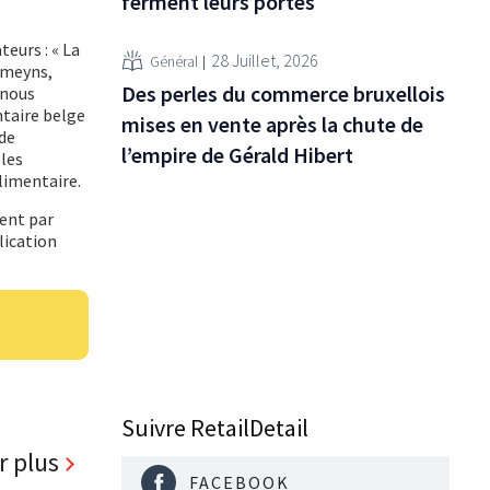
ferment leurs portes
eurs : « La
28 Juillet, 2026
Général
omeyns,
Des perles du commerce bruxellois
 nous
ntaire belge
mises en vente après la chute de
de
l’empire de Gérald Hibert
 les
limentaire.
vent par
lication
Suivre RetailDetail
r plus
FACEBOOK