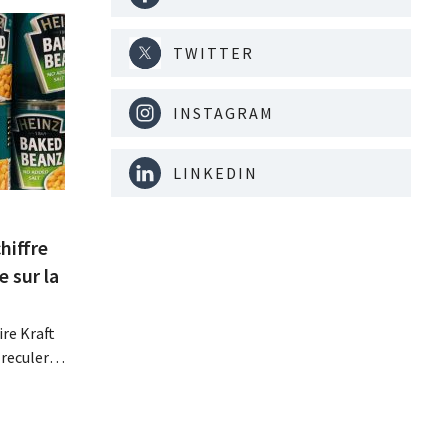
TWITTER
INSTAGRAM
LINKEDIN
hiffre
e sur la
re Kraft
 reculer
se fait
érieurs
e