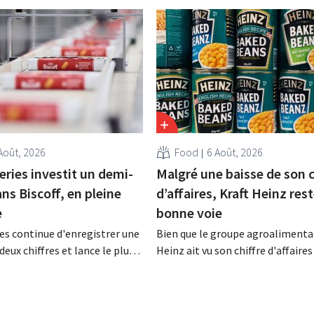
Août, 2026
Food
6 Août, 2026
eries investit un demi-
Malgré une baisse de son c
ans Biscoff, en pleine
d’affaires, Kraft Heinz rest
e
bonne voie
es continue d'enregistrer une
Bien que le groupe agroalimentai
deux chiffres et lance le plus
Heinz ait vu son chiffre d'affaires
amme d'investissement de
au deuxième trimestre, l'entrepri
 afin d'augmenter la capacité
néanmoins état de résultats sup
n de Biscoff : « Nous devons
aux prévisions. La multinational