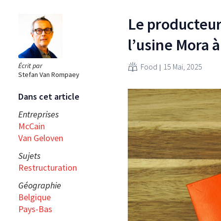
Le producteur
l’usine Mora à
Écrit par
Food
15 Mai, 2025
Stefan Van Rompaey
Dans cet article
Entreprises
McCain
Van Geloven
Sujets
Restructuration
Géographie
Belgique
Pays-Bas