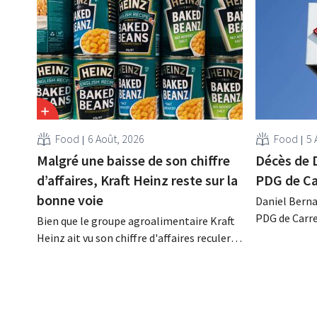
Food
6 Août, 2026
Food
5 
Malgré une baisse de son chiffre
Décès de 
d’affaires, Kraft Heinz reste sur la
PDG de Ca
bonne voie
Daniel Berna
PDG de Carre
Bien que le groupe agroalimentaire Kraft
décédé dans l
Heinz ait vu son chiffre d'affaires reculer
renforcé les
au deuxième trimestre, l'entreprise fait
l'enseigne, 
néanmoins état de résultats supérieurs
Promodès et 
aux prévisions. La multinationale
marché belg
augmente ses investissements et revoit