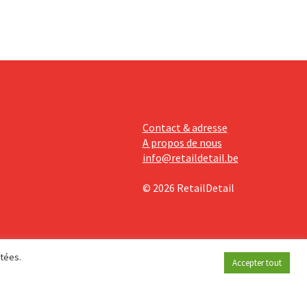
Contact & adresse
A propos de nous
info@retaildetail.be
© 2026 RetailDetail
étées.
Accepter tout