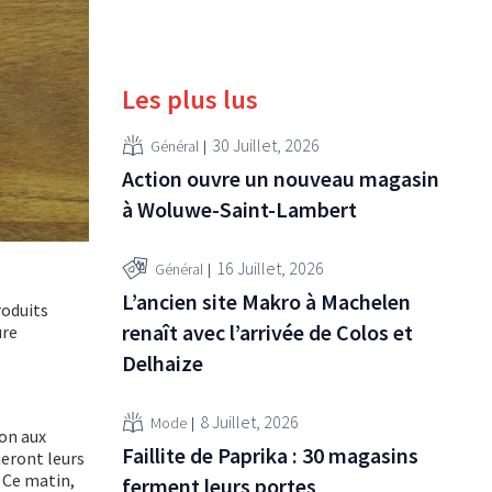
Les plus lus
30 Juillet, 2026
Général
Action ouvre un nouveau magasin
à Woluwe-Saint-Lambert
16 Juillet, 2026
Général
L’ancien site Makro à Machelen
roduits
renaît avec l’arrivée de Colos et
ure
Delhaize
8 Juillet, 2026
Mode
ion aux
Faillite de Paprika : 30 magasins
meront leurs
. Ce matin,
ferment leurs portes