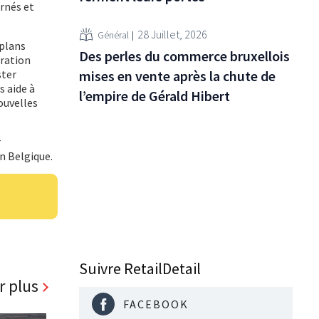
ernés et
28 Juillet, 2026
Général
 plans
Des perles du commerce bruxellois
tration
ster
mises en vente après la chute de
s aide à
l’empire de Gérald Hibert
ouvelles
r
en Belgique.
Suivre RetailDetail
r plus
FACEBOOK