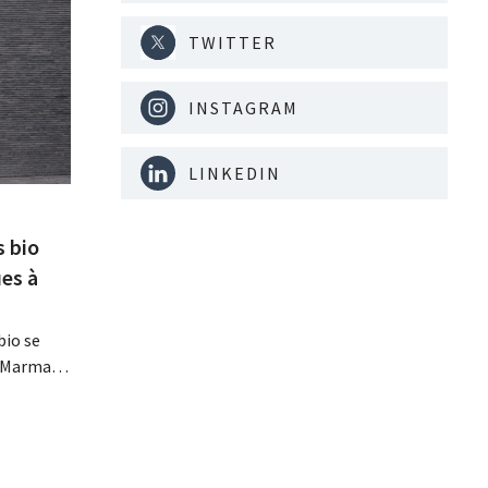
TWITTER
INSTAGRAM
LINKEDIN
s bio
es à
bio se
, Marma,
mentaires
ises
davantage