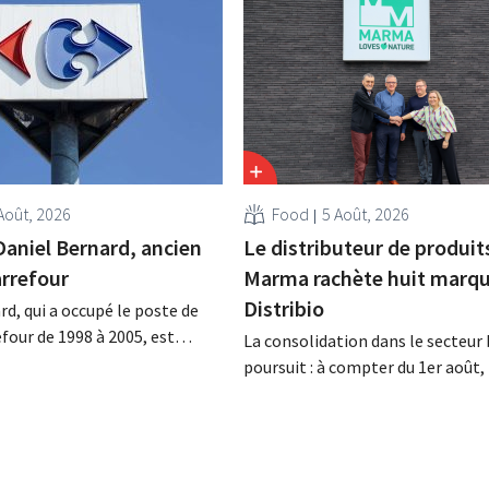
Août, 2026
Food
5 Août, 2026
Daniel Bernard, ancien
Le distributeur de produit
rrefour
Marma rachète huit marqu
Distribio
rd, qui a occupé le poste de
four de 1998 à 2005, est
La consolidation dans le secteur 
a nuit du 4 au 5 août. Il a
poursuit : à compter du 1er août
 activités internationales de
basée à Tirlemont, reprendra la
mené à bien la fusion avec
distribution de huit marques ali
racheté GB, alors leader du
bio de Distribio. Les deux entrepr
e.
souhaitent ainsi se concentrer 