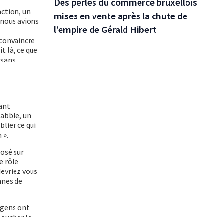
Des perles du commerce bruxellois
action, un
mises en vente après la chute de
 nous avions
l’empire de Gérald Hibert
 convaincre
t là, ce que
 sans
lant
iabble, un
blier ce qui
 ».
posé sur
e rôle
devriez vous
onnes de
 gens ont