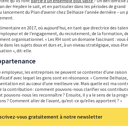
tent qu’ils font
partie d’un ensemble plus vaste
? Un défi difficile 
Van der Heyden le sait, et en particulier dans les périodes de grand
lancement du Plan d’avenir chez Delhaize l’année dernière – un p
iement.
alimentaire en 2017, où aujourd’hui, en tant que directrice des talen
mployeur et de l’engagement, du recrutement, de la formation, de
ment organisationnel. « Les RH sont un domaine fascinant : vous 
 dans les sujets doux et durs et, à un niveau stratégique, vous ête
ation », dit-elle.
ppartenance
 employeur, les entreprises ne peuvent se contenter d’une raison 
nificatif avec lequel les gens sont en résonance. « Comme Delhaize,
mentation est au cœur d’une meilleure vie. Mais quelle est ma cont
 de la contribution : comment pouvons-nous clarifier vos contributi
pouvons-nous les reconnaître ? Ensuite, il y a le sens de la progre
ns ? Comment aller de l’avant, qu’est-ce qu’elles apportent ? »
scrivez-vous gratuitement à notre newsletter