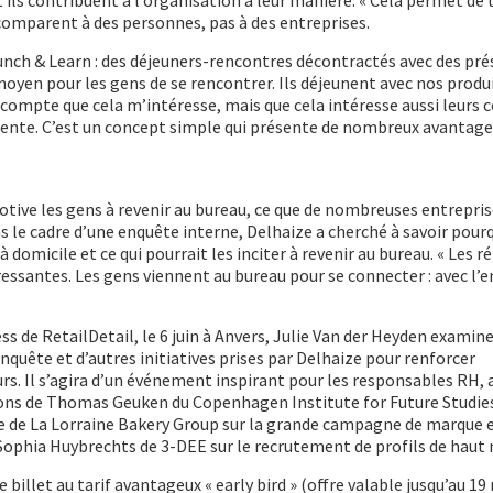
ils contribuent à l’organisation à leur manière. « Cela permet de 
comparent à des personnes, pas à des entreprises.
 Lunch & Learn : des déjeuners-rencontres décontractés avec des pr
n moyen pour les gens de se rencontrer. Ils déjeunent avec nos produ
t compte que cela m’intéresse, mais que cela intéresse aussi leurs c
ntente. C’est un concept simple qui présente de nombreux avantages
otive les gens à revenir au bureau, ce que de nombreuses entrepris
s le cadre d’une enquête interne, Delhaize a cherché à savoir pourq
à domicile et ce qui pourrait les inciter à revenir au bureau. « Les 
essantes. Les gens viennent au bureau pour se connecter : avec l’e
s de RetailDetail, le 6 juin à Anvers, Julie Van der Heyden examine
enquête et d’autres initiatives prises par Delhaize pour renforcer
rs. Il s’agira d’un événement inspirant pour les responsables RH, 
s de Thomas Geuken du Copenhagen Institute for Future Studies
le de La Lorraine Bakery Group sur la grande campagne de marque
 Sophia Huybrechts de 3-DEE sur le recrutement de profils de haut 
billet au tarif avantageux « early bird » (offre valable jusqu’au 19 