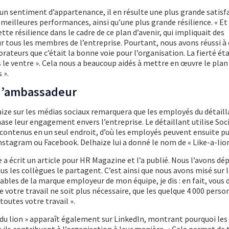
 un sentiment d’appartenance, il en résulte une plus grande satisf
eilleures performances, ainsi qu’une plus grande résilience. « Et
e résilience dans le cadre de ce plan d’avenir, qui impliquait des
 tous les membres de l’entreprise. Pourtant, nous avons réussi à
ateurs que c’était la bonne voie pour l’organisation. La fierté étai
s le ventre ». Cela nous a beaucoup aidés à mettre en œuvre le plan
 ».
e d’ambassadeur
ize sur les médias sociaux remarquera que les employés du détail
se leur engagement envers l’entreprise. Le détaillant utilise Soc
s contenus en un seul endroit, d’où les employés peuvent ensuite pu
nstagram ou Facebook. Delhaize lui a donné le nom de « Like-a-lion
 écrit un article pour HR Magazine et l’a publié. Nous l’avons dé
 les collègues le partagent. C’est ainsi que nous avons misé sur l
bles de la marque employeur de mon équipe, je dis : en fait, vous 
ue votre travail ne soit plus nécessaire, que les quelque 4 000 pers
outes votre travail ».
r du lion » apparaît également sur LinkedIn, montrant pourquoi les