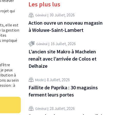
à relever
Les plus lus
rojet qui
30 Juillet, 2026
Général
Action ouvre un nouveau magasin
ts, elle est
à Woluwe-Saint-Lambert
 la gestion
êtes
s impliqué
16 Juillet, 2026
Général
L’ancien site Makro à Machelen
renaît avec l’arrivée de Colos et
d’être
Delhaize
 je peux
ribution à
8 Juillet, 2026
Mode
ons au sein
ssion : à
Faillite de Paprika : 30 magasins
ferment leurs portes
28 Juillet, 2026
Général