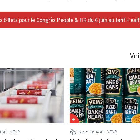
illets pour le Congrès People & HR du 6 juin au tarif « early
Voi
Août, 2026
Food
6 Août, 2026