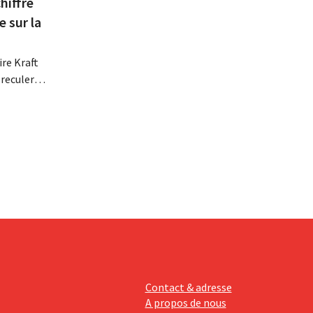
hiffre
e sur la
re Kraft
 reculer
se fait
érieurs
e
 revoit
Contact & adresse
A propos de nous