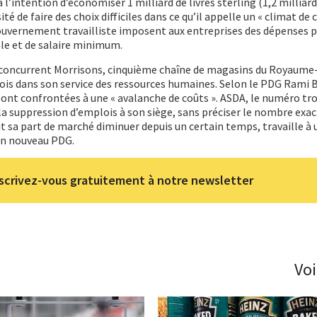
l’intention d’économiser 1 milliard de livres sterling (1,2 milliard
ité de faire des choix difficiles dans ce qu’il appelle un « climat de 
 gouvernement travailliste imposent aux entreprises des dépenses p
ale et de salaire minimum.
 concurrent Morrisons, cinquième chaîne de magasins du Royaume-
is dans son service des ressources humaines. Selon le PDG Rami B
sont confrontées à une « avalanche de coûts ». ASDA, le numéro troi
 suppression d’emplois à son siège, sans préciser le nombre exac
it sa part de marché diminuer depuis un certain temps, travaille à 
un nouveau PDG.
scrivez-vous gratuitement à notre newsletter
Voi