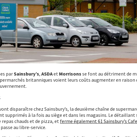
ses par
Sainsbury’s
,
ASDA
et
Morrisons
se font au détriment de mi
supermarchés britanniques voient leurs coûts augmenter en raison
gouvernement.
s
 vont disparaître chez Sainsbury’s, la deuxième chaîne de superma
nt supprimés à la fois au siège et dans les magasins. Le détaillan
de repas chauds et de pizza, et
ferme également 61 Sainsbury’s Caf
passe au libre-service.