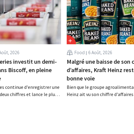
Août, 2026
Food
6 Août, 2026
eries investit un demi-
Malgré une baisse de son c
ans Biscoff, en pleine
d’affaires, Kraft Heinz rest
e
bonne voie
es continue d'enregistrer une
Bien que le groupe agroalimentai
deux chiffres et lance le plus
Heinz ait vu son chiffre d'affaires
amme d'investissement de
au deuxième trimestre, l'entrepri
 afin d'augmenter la capacité
néanmoins état de résultats sup
n de Biscoff : « Nous devons
aux prévisions. La multinational
opportunité ».
augmente ses investissements et
ses prévisions à la hausse.