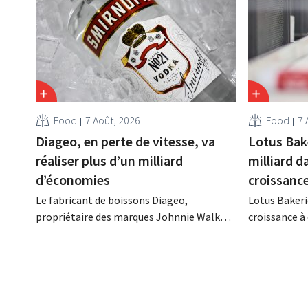
Food
7 Août, 2026
Food
7 
Diageo, en perte de vitesse, va
Lotus Bak
réaliser plus d’un milliard
milliard d
d’économies
croissanc
Le fabricant de boissons Diageo,
Lotus Bakeri
propriétaire des marques Johnnie Walker,
croissance à 
Smirnoff et Baileys, souhaite, suite à une
grand progr
baisse de son chiffre d'affaires, réduire
son histoire
considérablement ses coûts tout en
de productio
investissant dans la croissance,
saisir cette 
notamment pour Guinness et les