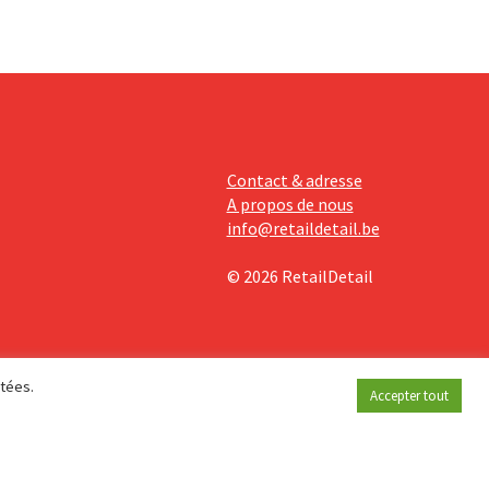
Contact & adresse
A propos de nous
info@retaildetail.be
© 2026 RetailDetail
étées.
Accepter tout