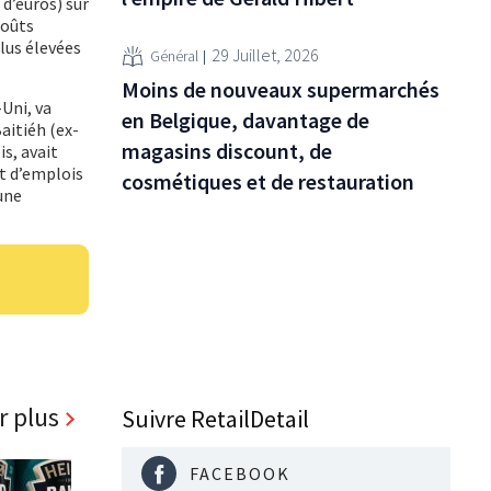
 d’euros) sur
coûts
lus élevées
29 Juillet, 2026
Général
Moins de nouveaux supermarchés
Uni, va
en Belgique, davantage de
aitiéh (ex-
magasins discount, de
s, avait
t d’emplois
cosmétiques et de restauration
une
r plus
Suivre RetailDetail
FACEBOOK