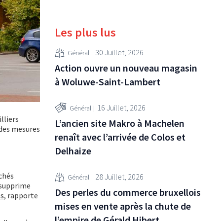
Les plus lus
30 Juillet, 2026
Général
Action ouvre un nouveau magasin
à Woluwe-Saint-Lambert
16 Juillet, 2026
Général
lliers
L’ancien site Makro à Machelen
 des mesures
renaît avec l’arrivée de Colos et
Delhaize
rchés
28 Juillet, 2026
Général
t supprime
Des perles du commerce bruxellois
es
, rapporte
mises en vente après la chute de
l’empire de Gérald Hibert