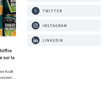
TWITTER
INSTAGRAM
LINKEDIN
hiffre
e sur la
re Kraft
 reculer
se fait
érieurs
e
 revoit