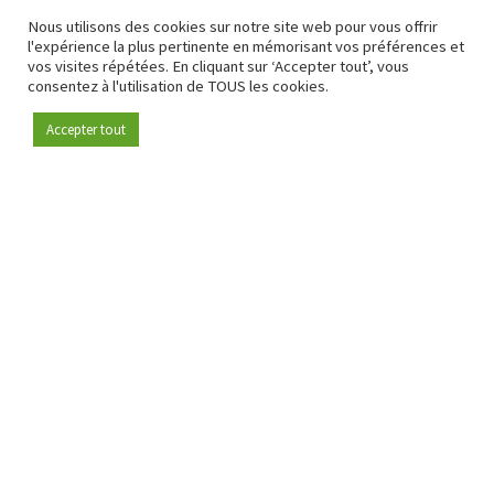
Nous utilisons des cookies sur notre site web pour vous offrir
l'expérience la plus pertinente en mémorisant vos préférences et
vos visites répétées. En cliquant sur ‘Accepter tout’, vous
consentez à l'utilisation de TOUS les cookies.
Accepter tout
Devenez membre
Depuis 2009, RetailDetail est la plateforme B2B de référence
pour le secteur de la distribution en Europe.
En tant que "média 100 % fiable " et communauté dynamique
du secteur de la distribution, RetailDetail propose chaque
jour aux professionnels des actualités fiables, des
informations perspicaces et des analyses pertinentes issues
du secteur.