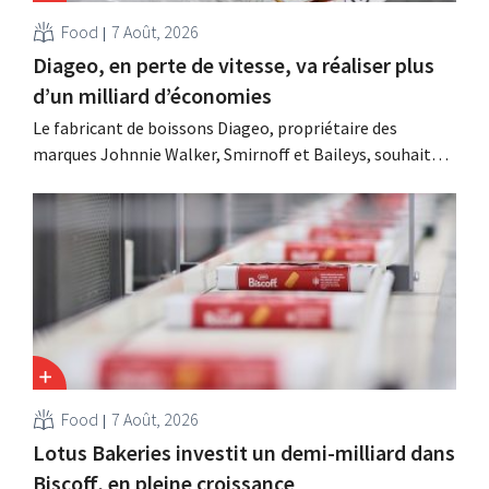
Food
7 Août, 2026
Diageo, en perte de vitesse, va réaliser plus
d’un milliard d’économies
Le fabricant de boissons Diageo, propriétaire des
marques Johnnie Walker, Smirnoff et Baileys, souhaite,
suite à une baisse de son chiffre d'affaires, réduire
considérablement ses coûts tout en investissant dans la
croissance, notamment pour Guinness et les cocktails
prêts à boire.
Food
7 Août, 2026
Lotus Bakeries investit un demi-milliard dans
Biscoff, en pleine croissance