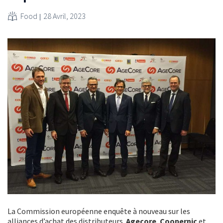
Food
28 Avril, 2023
La Commission européenne enquête à nouveau sur les
alliances d’achat des distributeurs.
Agecore
,
Coopernic
et