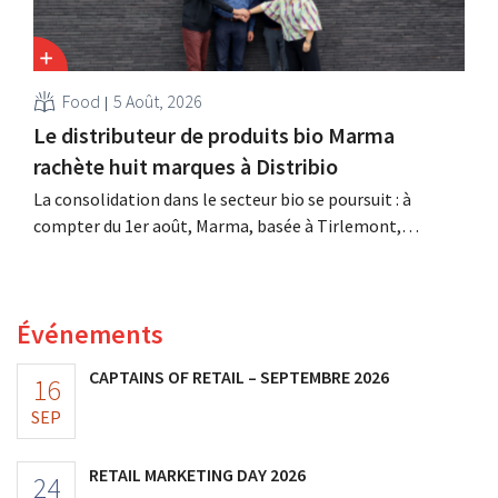
Food
5 Août, 2026
Le distributeur de produits bio Marma
rachète huit marques à Distribio
La consolidation dans le secteur bio se poursuit : à
compter du 1er août, Marma, basée à Tirlemont,
reprendra la distribution de huit marques alimentaires
bio de Distribio. Les deux entreprises souhaitent ainsi se
concentrer davantage sur leurs activités principales.
Événements
CAPTAINS OF RETAIL – SEPTEMBRE 2026
16
SEP
RETAIL MARKETING DAY 2026
24