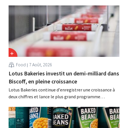
suite à une baisse de son chiffre d'affaires, réduire
considérablement ses coûts tout en investissant dans la
croissance, notamment pour Guinness et les cocktails
prêts à boire.
Food
7 Août, 2026
Lotus Bakeries investit un demi-milliard dans
Biscoff, en pleine croissance
Lotus Bakeries continue d'enregistrer une croissance à
deux chiffres et lance le plus grand programme
d'investissement de son histoire afin d'augmenter la
capacité de production de Biscoff : « Nous devons saisir
cette opportunité ».