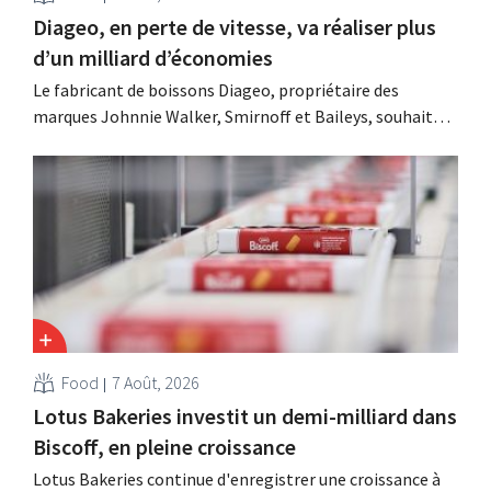
Diageo, en perte de vitesse, va réaliser plus
d’un milliard d’économies
Le fabricant de boissons Diageo, propriétaire des
marques Johnnie Walker, Smirnoff et Baileys, souhaite,
suite à une baisse de son chiffre d'affaires, réduire
considérablement ses coûts tout en investissant dans la
croissance, notamment pour Guinness et les cocktails
prêts à boire.
Food
7 Août, 2026
Lotus Bakeries investit un demi-milliard dans
Biscoff, en pleine croissance
Lotus Bakeries continue d'enregistrer une croissance à