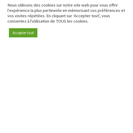
Nous utilisons des cookies sur notre site web pour vous offrir
l'expérience la plus pertinente en mémorisant vos préférences et
vos visites répétées. En cliquant sur ‘Accepter tout’, vous
consentez à l'utilisation de TOUS les cookies.
Accepter tout
Devenez membre
Depuis 2009, RetailDetail est la plateforme B2B de référence
pour le secteur de la distribution en Europe.
En tant que "média 100 % fiable " et communauté dynamique
du secteur de la distribution, RetailDetail propose chaque
jour aux professionnels des actualités fiables, des
informations perspicaces et des analyses pertinentes issues
du secteur.