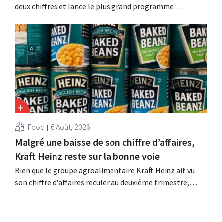
deux chiffres et lance le plus grand programme
d'investissement de son histoire afin d'augmenter la
capacité de production de Biscoff : « Nous devons saisir
cette opportunité ».
Food
6 Août, 2026
Malgré une baisse de son chiffre d’affaires,
Kraft Heinz reste sur la bonne voie
Bien que le groupe agroalimentaire Kraft Heinz ait vu
son chiffre d'affaires reculer au deuxième trimestre,
l'entreprise fait néanmoins état de résultats supérieurs
aux prévisions. La multinationale augmente ses
investissements et revoit ses prévisions à la hausse.