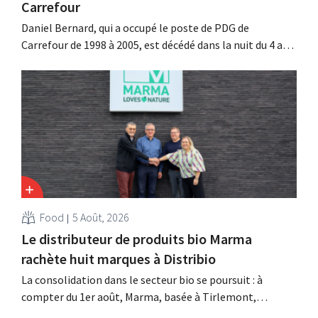
Carrefour
Daniel Bernard, qui a occupé le poste de PDG de
Carrefour de 1998 à 2005, est décédé dans la nuit du 4 au 5
août. Il a renforcé les activités internationales de
l'enseigne, mené à bien la fusion avec Promodès et
racheté GB, alors leader du marché belge.
Food
5 Août, 2026
Le distributeur de produits bio Marma
rachète huit marques à Distribio
La consolidation dans le secteur bio se poursuit : à
compter du 1er août, Marma, basée à Tirlemont,
reprendra la distribution de huit marques alimentaires