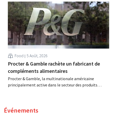
bio de Distribio. Les deux entreprises souhaitent ainsi se
concentrer davantage sur leurs activités principales.
Food
5 Août, 2026
Procter & Gamble rachète un fabricant de
compléments alimentaires
Procter & Gamble, la multinationale américaine
principalement active dans le secteur des produits
d'hygiène et d'entretien ménager, déboursera plusieurs
milliards pour le rachat de Thorne, un fabricant de
compléments alimentaires.
Événements