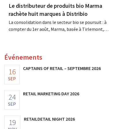
Le distributeur de produits bio Marma
rachète huit marques à Distribio
La consolidation dans le secteur bio se poursuit : à
compter du 1er août, Marma, basée à Tirlemont,
reprendra la distribution de huit marques alimentaires
bio de Distribio. Les deux entreprises souhaitent ainsi se
concentrer davantage sur leurs activités principales.
Événements
CAPTAINS OF RETAIL – SEPTEMBRE 2026
16
SEP
RETAIL MARKETING DAY 2026
24
SEP
RETAILDETAIL NIGHT 2026
19