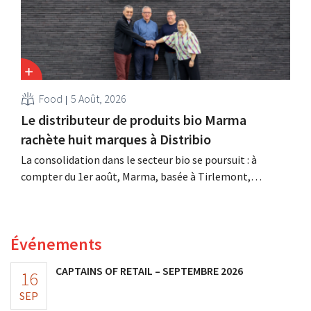
Food
5 Août, 2026
Le distributeur de produits bio Marma
rachète huit marques à Distribio
La consolidation dans le secteur bio se poursuit : à
compter du 1er août, Marma, basée à Tirlemont,
reprendra la distribution de huit marques alimentaires
bio de Distribio. Les deux entreprises souhaitent ainsi se
concentrer davantage sur leurs activités principales.
Événements
CAPTAINS OF RETAIL – SEPTEMBRE 2026
16
SEP