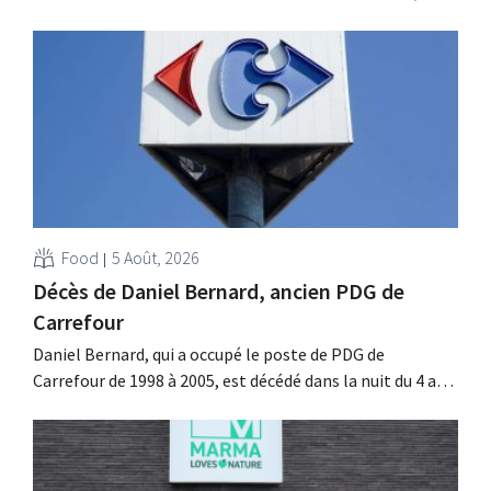
l'entreprise fait néanmoins état de résultats supérieurs
aux prévisions. La multinationale augmente ses
investissements et revoit ses prévisions à la hausse.
Food
5 Août, 2026
Décès de Daniel Bernard, ancien PDG de
Carrefour
Daniel Bernard, qui a occupé le poste de PDG de
Carrefour de 1998 à 2005, est décédé dans la nuit du 4 au 5
août. Il a renforcé les activités internationales de
l'enseigne, mené à bien la fusion avec Promodès et
racheté GB, alors leader du marché belge.