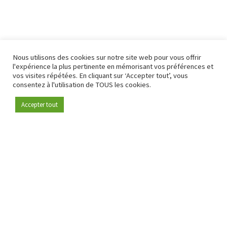
Nous utilisons des cookies sur notre site web pour vous offrir
l'expérience la plus pertinente en mémorisant vos préférences et
vos visites répétées. En cliquant sur ‘Accepter tout’, vous
consentez à l'utilisation de TOUS les cookies.
Accepter tout
Devenez membre
Depuis 2009, RetailDetail est la plateforme B2B de référence
pour le secteur de la distribution en Europe.
En tant que "média 100 % fiable " et communauté dynamique