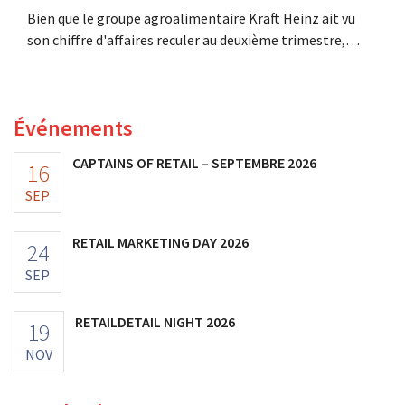
Bien que le groupe agroalimentaire Kraft Heinz ait vu
son chiffre d'affaires reculer au deuxième trimestre,
l'entreprise fait néanmoins état de résultats supérieurs
aux prévisions. La multinationale augmente ses
investissements et revoit ses prévisions à la hausse.
Événements
CAPTAINS OF RETAIL – SEPTEMBRE 2026
16
SEP
RETAIL MARKETING DAY 2026
24
SEP
RETAILDETAIL NIGHT 2026
19
NOV