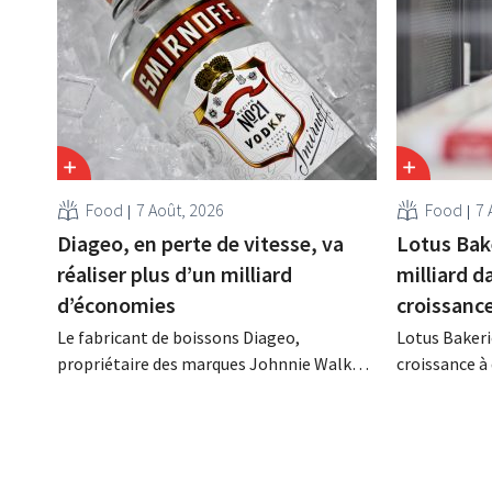
Food
7 Août, 2026
Food
7 
Diageo, en perte de vitesse, va
Lotus Bak
réaliser plus d’un milliard
milliard d
d’économies
croissanc
Le fabricant de boissons Diageo,
Lotus Bakeri
propriétaire des marques Johnnie Walker,
croissance à 
Smirnoff et Baileys, souhaite, suite à une
grand progr
baisse de son chiffre d'affaires, réduire
son histoire
considérablement ses coûts tout en
de productio
investissant dans la croissance,
saisir cette 