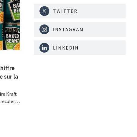
TWITTER
INSTAGRAM
LINKEDIN
hiffre
e sur la
re Kraft
 reculer
se fait
érieurs
e
 revoit