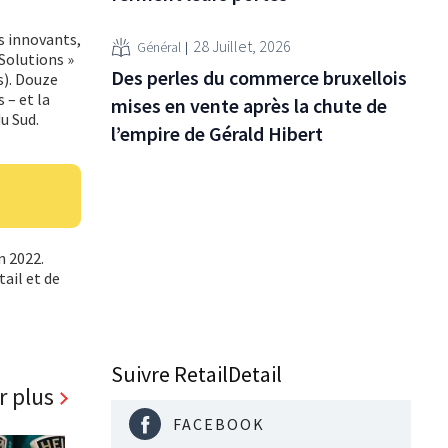
ès innovants,
28 Juillet, 2026
Général
 Solutions »
Des perles du commerce bruxellois
s). Douze
 – et la
mises en vente après la chute de
u Sud.
l’empire de Gérald Hibert
n 2022.
ail et de
Suivre RetailDetail
r plus
FACEBOOK