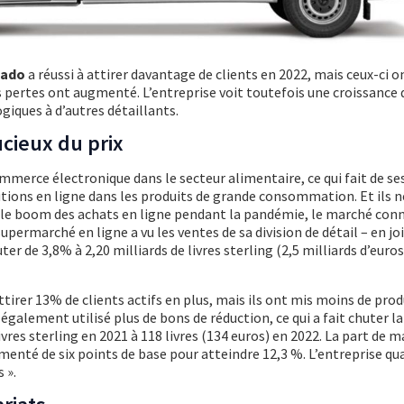
cado
a réussi à attirer davantage de clients en 2022, mais ceux-ci 
s pertes ont augmenté. L’entreprise voit toutefois une croissance 
giques à d’autres détaillants.
cieux du prix
mmerce électronique dans le secteur alimentaire, ce qui fait de se
utions en ligne dans les produits de grande consommation. Et ils n
ès le boom des achats en ligne pendant la pandémie, le marché conn
upermarché en ligne a vu les ventes de sa division de détail – en j
ter de 3,8% à 2,20 milliards de livres sterling (2,5 milliards d’euros
ttirer 13% de clients actifs en plus, mais ils ont mis moins de pro
t également utilisé plus de bons de réduction, ce qui a fait chuter 
res sterling en 2021 à 118 livres (134 euros) en 2022. La part de 
enté de six points de base pour atteindre 12,3 %. L’entreprise qua
 ».