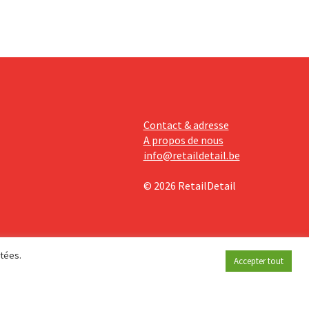
Contact & adresse
A propos de nous
info@retaildetail.be
© 2026 RetailDetail
étées.
Accepter tout