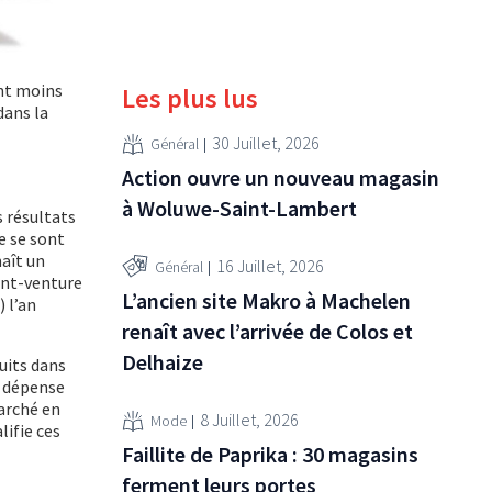
ont moins
Les plus lus
dans la
30 Juillet, 2026
Général
Action ouvre un nouveau magasin
à Woluwe-Saint-Lambert
s résultats
e se sont
aît un
16 Juillet, 2026
Général
oint-venture
L’ancien site Makro à Machelen
) l’an
renaît avec l’arrivée de Colos et
Delhaize
duits dans
la dépense
marché en
8 Juillet, 2026
Mode
lifie ces
Faillite de Paprika : 30 magasins
ferment leurs portes