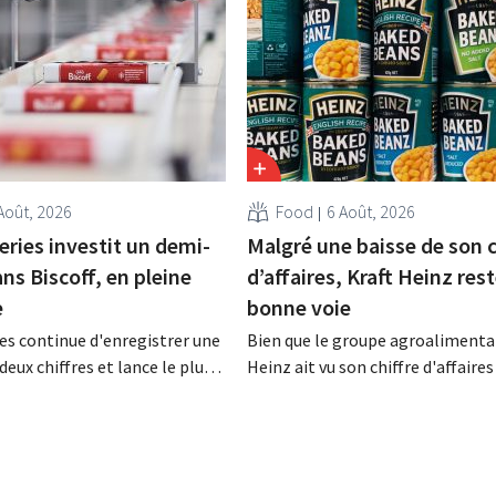
Août, 2026
Food
6 Août, 2026
eries investit un demi-
Malgré une baisse de son c
ans Biscoff, en pleine
d’affaires, Kraft Heinz rest
e
bonne voie
es continue d'enregistrer une
Bien que le groupe agroalimentai
deux chiffres et lance le plus
Heinz ait vu son chiffre d'affaires
amme d'investissement de
au deuxième trimestre, l'entrepri
 afin d'augmenter la capacité
néanmoins état de résultats sup
n de Biscoff : « Nous devons
aux prévisions. La multinational
opportunité ».
augmente ses investissements et