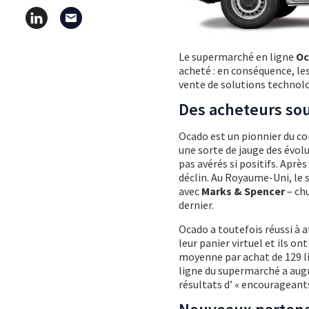
Le supermarché en ligne
O
acheté : en conséquence, le
vente de solutions technolo
Des acheteurs sou
Ocado est un pionnier du co
une sorte de jauge des évol
pas avérés si positifs. Apr
déclin. Au Royaume-Uni, le s
avec
Marks & Spencer
– chu
dernier.
Ocado a toutefois réussi à a
leur panier virtuel et ils on
moyenne par achat de 129 liv
ligne du supermarché a augm
résultats d’ « encourageants