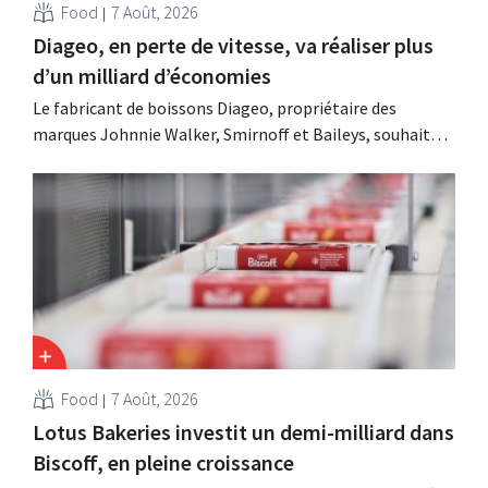
Food
7 Août, 2026
Diageo, en perte de vitesse, va réaliser plus
d’un milliard d’économies
Le fabricant de boissons Diageo, propriétaire des
marques Johnnie Walker, Smirnoff et Baileys, souhaite,
suite à une baisse de son chiffre d'affaires, réduire
considérablement ses coûts tout en investissant dans la
croissance, notamment pour Guinness et les cocktails
prêts à boire.
Food
7 Août, 2026
Lotus Bakeries investit un demi-milliard dans
Biscoff, en pleine croissance