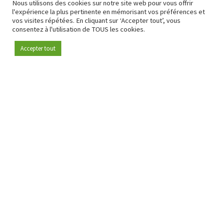
Nous utilisons des cookies sur notre site web pour vous offrir
l'expérience la plus pertinente en mémorisant vos préférences et
vos visites répétées. En cliquant sur ‘Accepter tout’, vous
consentez à l'utilisation de TOUS les cookies.
Accepter tout
Devenez membre
Depuis 2009, RetailDetail est la plateforme B2B de référence
pour le secteur de la distribution en Europe.
En tant que "média 100 % fiable " et communauté dynamique
du secteur de la distribution, RetailDetail propose chaque
jour aux professionnels des actualités fiables, des
informations perspicaces et des analyses pertinentes issues
du secteur.
De plus, RetailDetail rassemble les acteurs du marché à