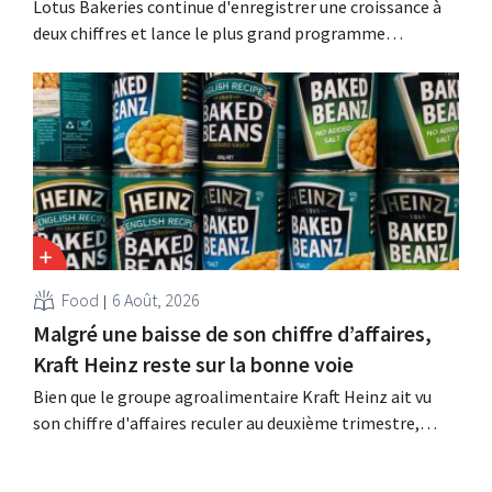
Lotus Bakeries continue d'enregistrer une croissance à
deux chiffres et lance le plus grand programme
d'investissement de son histoire afin d'augmenter la
capacité de production de Biscoff : « Nous devons saisir
cette opportunité ».
Food
6 Août, 2026
Malgré une baisse de son chiffre d’affaires,
Kraft Heinz reste sur la bonne voie
Bien que le groupe agroalimentaire Kraft Heinz ait vu
son chiffre d'affaires reculer au deuxième trimestre,
l'entreprise fait néanmoins état de résultats supérieurs
aux prévisions. La multinationale augmente ses