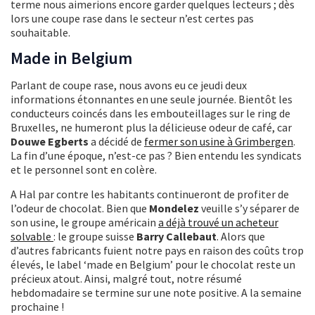
terme nous aimerions encore garder quelques lecteurs ; dès
lors une coupe rase dans le secteur n’est certes pas
souhaitable.
Made in Belgium
Parlant de coupe rase, nous avons eu ce jeudi deux
informations étonnantes en une seule journée. Bientôt les
conducteurs coincés dans les embouteillages sur le ring de
Bruxelles, ne humeront plus la délicieuse odeur de café, car
Douwe Egberts
a décidé de
fermer son usine à Grimbergen
.
La fin d’une époque, n’est-ce pas ? Bien entendu les syndicats
et le personnel sont en colère.
A Hal par contre les habitants continueront de profiter de
l’odeur de chocolat. Bien que
Mondelez
veuille s’y séparer de
son usine, le groupe américain
a déjà trouvé un acheteur
solvable
: le groupe suisse
Barry Callebaut
. Alors que
d’autres fabricants fuient notre pays en raison des coûts trop
élevés, le label ‘made en Belgium’ pour le chocolat reste un
précieux atout. Ainsi, malgré tout, notre résumé
hebdomadaire se termine sur une note positive. A la semaine
prochaine !