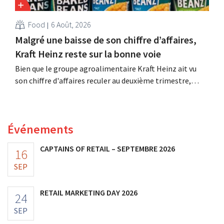
Food
6 Août, 2026
Malgré une baisse de son chiffre d’affaires,
Kraft Heinz reste sur la bonne voie
Bien que le groupe agroalimentaire Kraft Heinz ait vu
son chiffre d'affaires reculer au deuxième trimestre,
l'entreprise fait néanmoins état de résultats supérieurs
aux prévisions. La multinationale augmente ses
investissements et revoit ses prévisions à la hausse.
Événements
CAPTAINS OF RETAIL – SEPTEMBRE 2026
16
SEP
RETAIL MARKETING DAY 2026
24
SEP