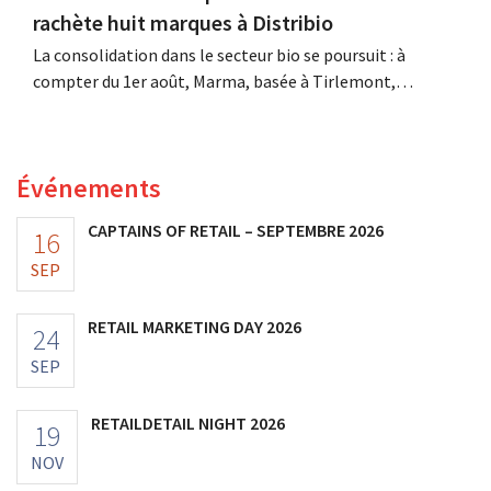
rachète huit marques à Distribio
La consolidation dans le secteur bio se poursuit : à
compter du 1er août, Marma, basée à Tirlemont,
reprendra la distribution de huit marques alimentaires
bio de Distribio. Les deux entreprises souhaitent ainsi se
concentrer davantage sur leurs activités principales.
Événements
CAPTAINS OF RETAIL – SEPTEMBRE 2026
16
SEP
RETAIL MARKETING DAY 2026
24
SEP
RETAILDETAIL NIGHT 2026
19
NOV