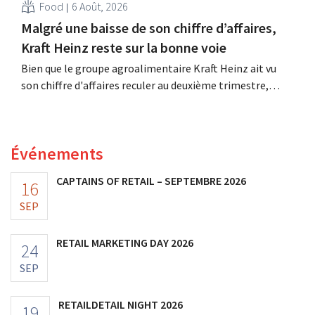
Food
6 Août, 2026
Malgré une baisse de son chiffre d’affaires,
Kraft Heinz reste sur la bonne voie
Bien que le groupe agroalimentaire Kraft Heinz ait vu
son chiffre d'affaires reculer au deuxième trimestre,
l'entreprise fait néanmoins état de résultats supérieurs
aux prévisions. La multinationale augmente ses
investissements et revoit ses prévisions à la hausse.
Événements
CAPTAINS OF RETAIL – SEPTEMBRE 2026
16
SEP
RETAIL MARKETING DAY 2026
24
SEP
RETAILDETAIL NIGHT 2026
19