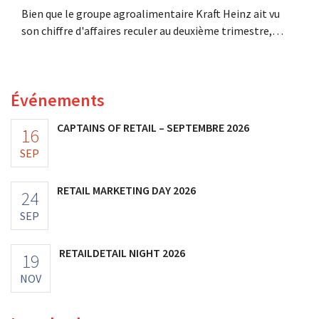
Bien que le groupe agroalimentaire Kraft Heinz ait vu
son chiffre d'affaires reculer au deuxième trimestre,
l'entreprise fait néanmoins état de résultats supérieurs
aux prévisions. La multinationale augmente ses
investissements et revoit ses prévisions à la hausse.
Événements
CAPTAINS OF RETAIL – SEPTEMBRE 2026
16
SEP
RETAIL MARKETING DAY 2026
24
SEP
RETAILDETAIL NIGHT 2026
19
NOV