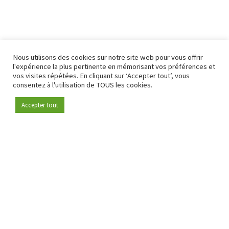
Nous utilisons des cookies sur notre site web pour vous offrir
l'expérience la plus pertinente en mémorisant vos préférences et
vos visites répétées. En cliquant sur ‘Accepter tout’, vous
consentez à l'utilisation de TOUS les cookies.
Accepter tout
Devenez membre
Depuis 2009, RetailDetail est la plateforme B2B de référence
pour le secteur de la distribution en Europe.
En tant que "média 100 % fiable " et communauté dynamique