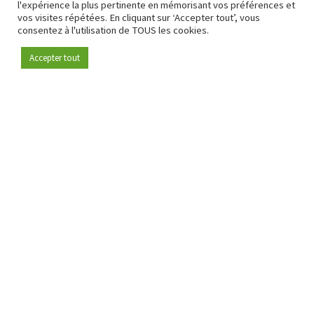
l'expérience la plus pertinente en mémorisant vos préférences et
vos visites répétées. En cliquant sur ‘Accepter tout’, vous
consentez à l'utilisation de TOUS les cookies.
Accepter tout
Devenez membre
Depuis 2009, RetailDetail est la plateforme B2B de référence
pour le secteur de la distribution en Europe.
En tant que "média 100 % fiable " et communauté dynamique
du secteur de la distribution, RetailDetail propose chaque
jour aux professionnels des actualités fiables, des
informations perspicaces et des analyses pertinentes issues
du secteur.
De plus, RetailDetail rassemble les acteurs du marché à