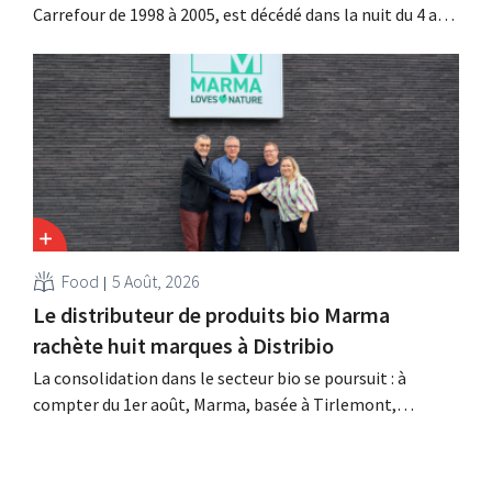
Carrefour de 1998 à 2005, est décédé dans la nuit du 4 au 5
août. Il a renforcé les activités internationales de
l'enseigne, mené à bien la fusion avec Promodès et
racheté GB, alors leader du marché belge.
Food
5 Août, 2026
Le distributeur de produits bio Marma
rachète huit marques à Distribio
La consolidation dans le secteur bio se poursuit : à
compter du 1er août, Marma, basée à Tirlemont,
reprendra la distribution de huit marques alimentaires
bio de Distribio. Les deux entreprises souhaitent ainsi se
concentrer davantage sur leurs activités principales.