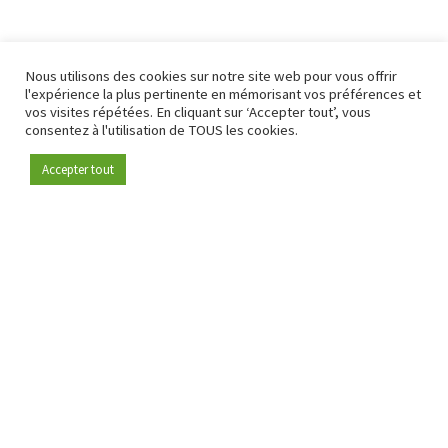
Nous utilisons des cookies sur notre site web pour vous offrir
l'expérience la plus pertinente en mémorisant vos préférences et
vos visites répétées. En cliquant sur ‘Accepter tout’, vous
consentez à l'utilisation de TOUS les cookies.
Accepter tout
Devenez membre
Depuis 2009, RetailDetail est la plateforme B2B de référence
pour le secteur de la distribution en Europe.
En tant que "média 100 % fiable " et communauté dynamique
du secteur de la distribution, RetailDetail propose chaque
jour aux professionnels des actualités fiables, des