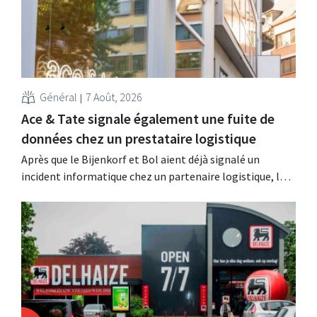
Général
7 Août, 2026
Ace & Tate signale également une fuite de
données chez un prestataire logistique
Après que le Bijenkorf et Bol aient déjà signalé un
incident informatique chez un partenaire logistique, la
chaîne de lunettes Ace & Tate a à son tour averti ses
clients d'une fuite de données. Les données financières,
les noms d'utilisateur et les mots de passe n'ont pas été
affectés.