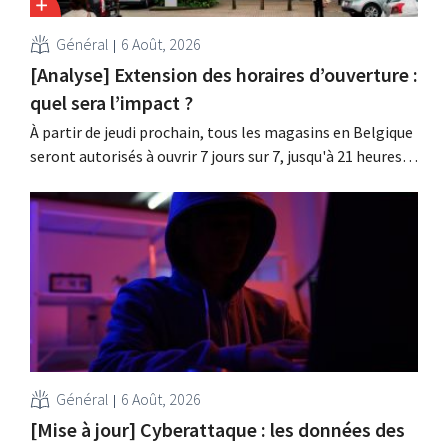
Général
6 Août, 2026
[Analyse] Extension des horaires d’ouverture :
quel sera l’impact ?
À partir de jeudi prochain, tous les magasins en Belgique
seront autorisés à ouvrir 7 jours sur 7, jusqu'à 21 heures.
Dans la pratique, ce ne sera pas le cas partout, loin s'en
faut. De plus, la législation du travail constitue un
obstacle. Les conditions sont-elles équitables pour tous
?
Général
6 Août, 2026
[Mise à jour] Cyberattaque : les données des