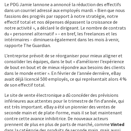
Le PDG Jamie Iannone a annoncé la réduction des effectifs
dans un courriel adressé aux employés mardi. « Bien que nous
fassions des progrès par rapport à notre stratégie, notre
effectif total et nos dépenses dépassent la croissance de
notre activité », a déclaré le dirigeant. Le nombre de contrats
du « personnel alternatif » – en bref, les freelances et les
intérimaires – diminuera également dans les mois à venir,
rapporte The Guardian.
L’entreprise prévoit de se réorganiser pour mieux aligner et
consolider les équipes, dans le but « d’améliorer l’expérience
de bout en bout et de mieux répondre aux besoins des clients
dans le monde entier ». En février de l’année dernière, eBay
avait déjà licencié 500 employés, ce qui représentait alors 4 %
de son effectif total.
Le site de vente électronique a dû concéder des prévisions
inférieures aux attentes pour le trimestre de fin d’année, qui
est très important. eBay a été un pionnier des ventes de
seconde main et de plate-forme, mais il se bat maintenant
contre cette avance inhibitrice. De nouveaux acteurs
prennent de plus en plus de parts de marché, comme
Vinted
dans la catégorie des produits de seconde main, mais aussi