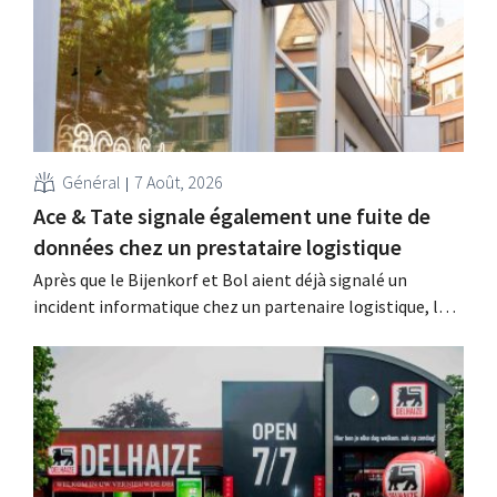
Général
7 Août, 2026
Ace & Tate signale également une fuite de
données chez un prestataire logistique
Après que le Bijenkorf et Bol aient déjà signalé un
incident informatique chez un partenaire logistique, la
chaîne de lunettes Ace & Tate a à son tour averti ses
clients d'une fuite de données. Les données financières,
les noms d'utilisateur et les mots de passe n'ont pas été
affectés.