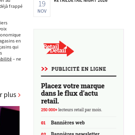
19
 déjà frappé
NOV
iers
voix
économique
agasins en
gasins qui
es
abilité
– ne
r plus