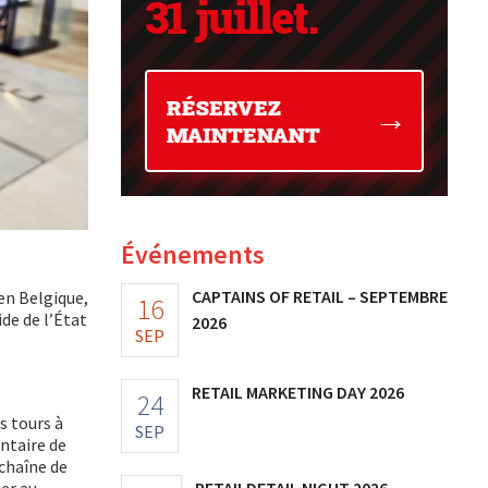
Événements
CAPTAINS OF RETAIL – SEPTEMBRE
en Belgique,
16
ide de l’État
2026
SEP
RETAIL MARKETING DAY 2026
24
s tours à
SEP
ntaire de
 chaîne de
er au
RETAILDETAIL NIGHT 2026