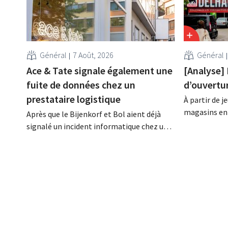
Général
7 Août, 2026
Général
Ace & Tate signale également une
[Analyse] 
fuite de données chez un
d’ouvertur
prestataire logistique
À partir de j
magasins en 
Après que le Bijenkorf et Bol aient déjà
ouvrir 7 jour
signalé un incident informatique chez un
la pratique, 
partenaire logistique, la chaîne de
loin s'en fau
lunettes Ace & Tate a à son tour averti ses
travail const
clients d'une fuite de données. Les
conditions s
données financières, les noms
tous ?
d'utilisateur et les mots de passe n'ont
pas été affectés.