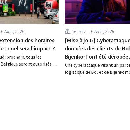
6 Août, 2026
Général
6 Août, 2026
Extension des horaires
[Mise à jour] Cyberattaque 
e : quel sera l’impact ?
données des clients de Bol
Bijenkorf ont été dérobée
eudi prochain, tous les
Belgique seront autorisés à
Une cyberattaque visant un part
s sur 7, jusqu'à 21 heures. Dans
logistique de Bol et de Bijenkorf 
ce ne sera pas le cas partout,
entraîné le vol de données clients
t. De plus, la législation du
Contrairement à ce qui avait été
itue un obstacle. Les
précédemment, ces données ne s
ont-elles équitables pour
en vente sur le dark web : il s'agit
de données anciennes. Les ensei
invitent toutefois leurs...