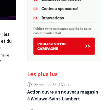
: les
 et du
s
enaire
a
.
 annoncé
Les plus lus
ont pas
30 Juillet, 2026
 en effet
Général
gnes
Action ouvre un nouveau magasin
à Woluwe-Saint-Lambert