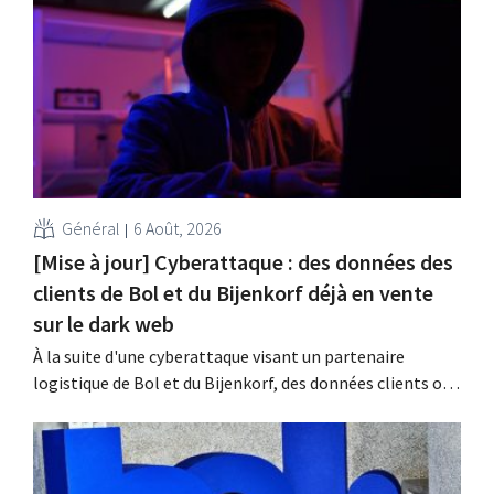
faut. De plus, la législation du travail constitue un
obstacle. Les conditions sont-elles équitables pour tous
?
Général
6 Août, 2026
[Mise à jour] Cyberattaque : des données des
clients de Bol et du Bijenkorf déjà en vente
sur le dark web
À la suite d'une cyberattaque visant un partenaire
logistique de Bol et du Bijenkorf, des données clients ont
été dérobées ; celles-ci sont d'ores et déjà proposées à la
vente sur le dark web. Les enseignes appellent leurs
clients à la vigilance face au hameçonnage.