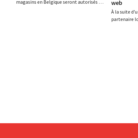
magasins en Belgique seront autorisés à
web
ouvrir 7 jours sur 7, jusqu'à 21 heures. Dans
À la suite d
la pratique, ce ne sera pas le cas partout,
partenaire l
loin s'en faut. De plus, la législation du
Bijenkorf, d
travail constitue un obstacle. Les
dérobées ; ce
conditions sont-elles équitables pour
proposées à 
tous ?
enseignes ap
vigilance f