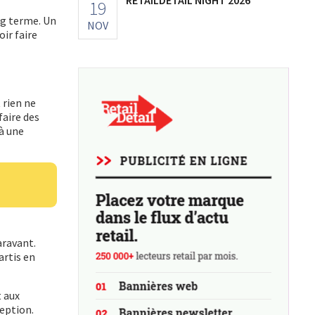
19
ng terme. Un
NOV
oir faire
 rien ne
faire des
jà une
aravant.
artis en
t aux
ception.