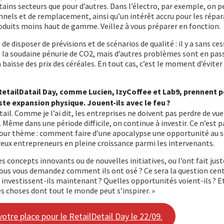
rtains secteurs que pour d’autres. Dans l’électro, par exemple, on p
nels et de remplacement, ainsi qu’un intérêt accru pour les répar
produits moins haut de gamme. Veillez à vous préparer en fonction.
e disposer de prévisions et de scénarios de qualité : il y a sans ces
la soudaine pénurie de CO2, mais d’autres problèmes sont en pass
aisse des prix des céréales. En tout cas, c’est le moment d’éviter 
RetailDatail Day, comme Lucien, IzyCoffee et Lab9, prennent p
ste expansion physique. Jouent-ils avec le feu ?
 retail. Comme je l’ai dit, les entreprises ne doivent pas perdre de vue
. Même dans une période difficile, on continue à investir. Ce n’est 
 pour thème : comment faire d’une apocalypse une opportunité au s
eux entrepreneurs en pleine croissance parmi les intervenants.
des concepts innovants ou de nouvelles initiatives, ou l’ont fait jus
 Vous vous demandez comment ils ont osé ? Ce sera la question cen
i investissent-ils maintenant ? Quelles opportunités voient-ils ?
es choses dont tout le monde peut s’inspirer. »
otre place pour le RetailDetail Day le 22/09.