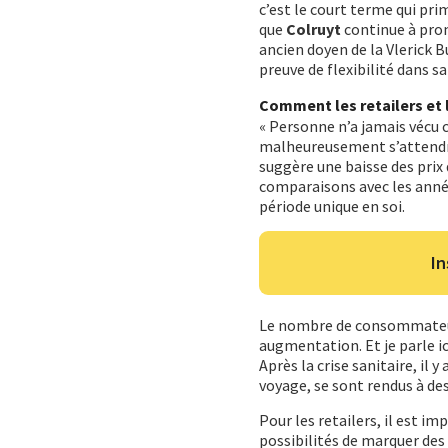
c’est le court terme qui prim
que
Colruyt
continue à prom
ancien doyen de la Vlerick Bu
preuve de flexibilité dans sa
Comment les retailers et 
« Personne n’a jamais vécu 
malheureusement s’attendre 
suggère une baisse des prix d
comparaisons avec les années
période unique en soi.
In
Le nombre de consommateurs 
augmentation. Et je parle i
Après la crise sanitaire, il
voyage, se sont rendus à des 
Pour les retailers, il est i
possibilités de marquer des