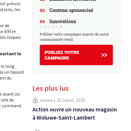
eut prévoir
ations, les
se de
e d’être
les risques
ourtant le
 le long
pas un hasard
ein du
Les plus lus
te avant ou
trale du
30 Juillet, 2026
Général
 Et comment
Action ouvre un nouveau magasin
à Woluwe-Saint-Lambert