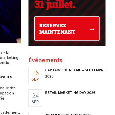
 ? « En
du marketing
Événements
tention
CAPTAINS OF RETAIL – SEPTEMBRE
16
2026
’écoute
SEP
nnelle des
RETAIL MARKETING DAY 2026
cupation
24
rès
SEP
ctuellement,
RETAILDETAIL NIGHT 2026