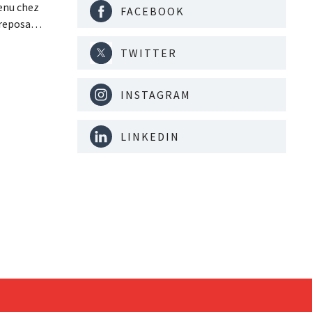
venu chez
FACEBOOK
treposage
ent été
TWITTER
de la
et de
ancé une
INSTAGRAM
LINKEDIN