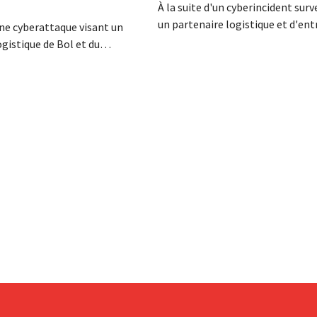
À la suite d'un cyberincident sur
un partenaire logistique et d'en
'une cyberattaque visant un
de Bol, des données clients aurai
ogistique de Bol et du
consultées ou dérobées. Il s'agit 
es données clients ont été
même entreprise que celle au suj
lles-ci sont d'ores et déjà
laquelle le Bijenkorf avait déjà l
la vente sur le dark web. Les
alerte.
pellent leurs clients à la
ace au hameçonnage.