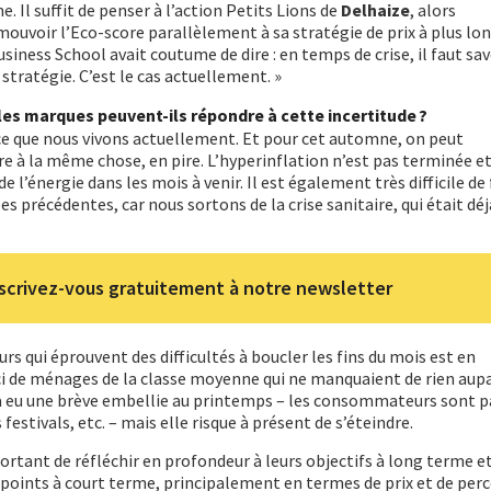
e. Il suffit de penser à l’action Petits Lions de
Delhaize
, alors
ouvoir l’Eco-score parallèlement à sa stratégie de prix à plus lo
siness School avait coutume de dire : en temps de crise, il faut sav
 stratégie. C’est le cas actuellement. »
les marques peuvent-ils répondre à cette incertitude ?
ce que nous vivons actuellement. Et pour cet automne, on peut
à la même chose, en pire. L’hyperinflation n’est pas terminée et
e l’énergie dans les mois à venir. Il est également très difficile de 
 précédentes, car nous sortons de la crise sanitaire, qui était dé
scrivez-vous gratuitement à notre newsletter
qui éprouvent des difficultés à boucler les fins du mois est en
ci de ménages de la classe moyenne qui ne manquaient de rien aup
 y a eu une brève embellie au printemps – les consommateurs sont p
festivals, etc. – mais elle risque à présent de s’éteindre.
mportant de réfléchir en profondeur à leurs objectifs à long terme e
 points à court terme, principalement en termes de prix et de per