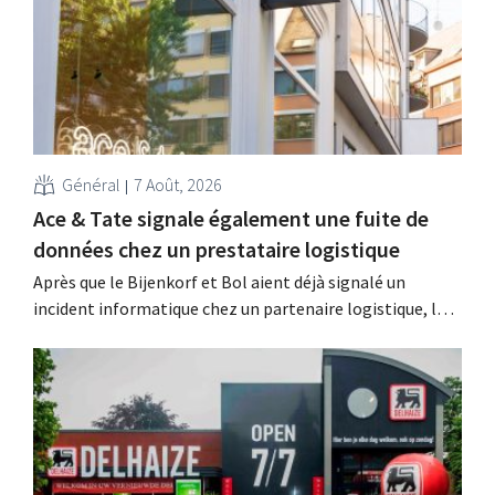
Général
7 Août, 2026
Ace & Tate signale également une fuite de
données chez un prestataire logistique
Après que le Bijenkorf et Bol aient déjà signalé un
incident informatique chez un partenaire logistique, la
chaîne de lunettes Ace & Tate a à son tour averti ses
clients d'une fuite de données. Les données financières,
les noms d'utilisateur et les mots de passe n'ont pas été
affectés.