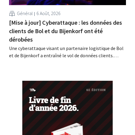
Général
6 Août, 2026
[Mise à jour] Cyberattaque : les données des
clients de Bol et du Bijenkorf ont été
dérobées
Une cyberattaque visant un partenaire logistique de Bol
et de Bijenkorf a entraîné le vol de données clients.
Contrairement à ce qui avait été annoncé
précédemment, ces données ne sont pas en vente sur le
dark web : il s'agit en effet de données anciennes. Les
enseignes invitent toutefois leurs...