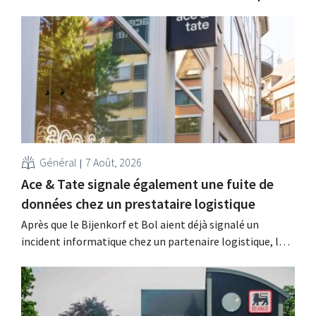
Général
7 Août, 2026
Ace & Tate signale également une fuite de
données chez un prestataire logistique
Après que le Bijenkorf et Bol aient déjà signalé un
incident informatique chez un partenaire logistique, la
chaîne de lunettes Ace & Tate a à son tour averti ses
clients d'une fuite de données. Les données financières,
les noms d'utilisateur et les mots de passe n'ont pas été
affectés.