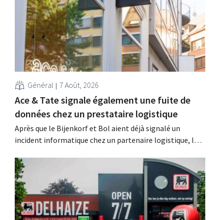
Général
7 Août, 2026
Ace & Tate signale également une fuite de
données chez un prestataire logistique
Après que le Bijenkorf et Bol aient déjà signalé un
incident informatique chez un partenaire logistique, la
chaîne de lunettes Ace & Tate a à son tour averti ses
clients d'une fuite de données. Les données financières,
les noms d'utilisateur et les mots de passe n'ont pas été
affectés.