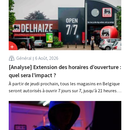
clients d'une fuite de données. Les données financières,
les noms d'utilisateur et les mots de passe n'ont pas été
affectés.
Général
6 Août, 2026
[Analyse] Extension des horaires d’ouverture :
quel sera l’impact ?
À partir de jeudi prochain, tous les magasins en Belgique
seront autorisés à ouvrir 7 jours sur 7, jusqu'à 21 heures.
Dans la pratique, ce ne sera pas le cas partout, loin s'en
faut. De plus, la législation du travail constitue un
obstacle. Les conditions sont-elles équitables pour tous
?