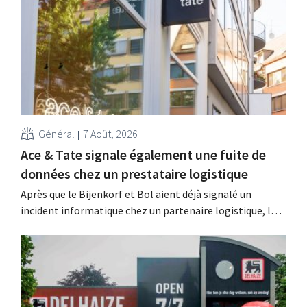
Général
7 Août, 2026
Ace & Tate signale également une fuite de
données chez un prestataire logistique
Après que le Bijenkorf et Bol aient déjà signalé un
incident informatique chez un partenaire logistique, la
chaîne de lunettes Ace & Tate a à son tour averti ses
clients d'une fuite de données. Les données financières,
les noms d'utilisateur et les mots de passe n'ont pas été
affectés.