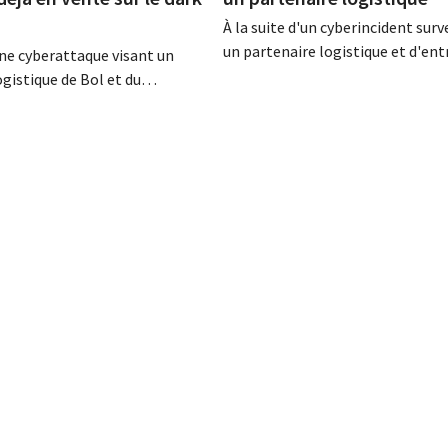
À la suite d'un cyberincident sur
un partenaire logistique et d'en
'une cyberattaque visant un
de Bol, des données clients aurai
ogistique de Bol et du
consultées ou dérobées. Il s'agit 
es données clients ont été
même entreprise que celle au suj
lles-ci sont d'ores et déjà
laquelle le Bijenkorf avait déjà l
la vente sur le dark web. Les
alerte.
pellent leurs clients à la
ace au hameçonnage.