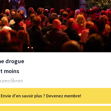
me drogue
nt moins
nancières
Envie d'en savoir plus ? Devenez membre!