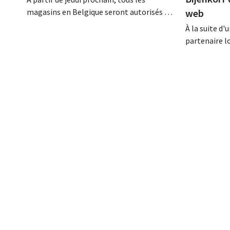
magasins en Belgique seront autorisés à
web
ouvrir 7 jours sur 7, jusqu'à 21 heures. Dans
À la suite d
la pratique, ce ne sera pas le cas partout,
partenaire l
loin s'en faut. De plus, la législation du
Bijenkorf, d
travail constitue un obstacle. Les
dérobées ; ce
conditions sont-elles équitables pour
proposées à 
tous ?
enseignes ap
vigilance f