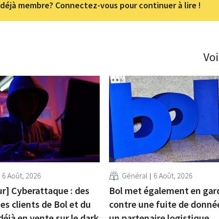
déjà membre? Connectez-vous pour continuer à lire !
Voi
6 Août, 2026
Général
6 Août, 2026
ur] Cyberattaque : des
Bol met également en gar
s clients de Bol et du
contre une fuite de donné
déjà en vente sur le dark
un partenaire logistique