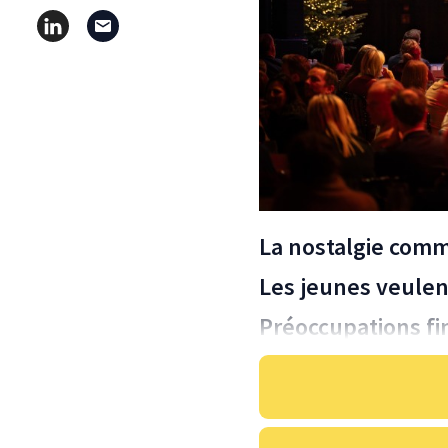
La nostalgie com
Les jeunes veule
Préoccupations fi