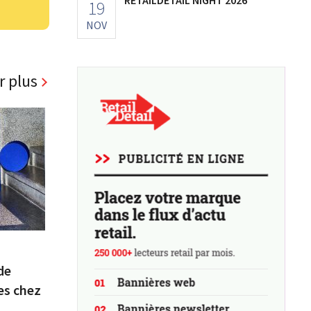
19
NOV
r plus
de
es chez