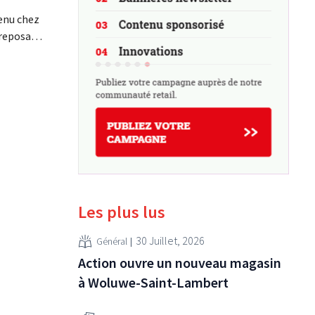
venu chez
treposage
ent été
de la
et de
ancé une
Les plus lus
30 Juillet, 2026
Général
Action ouvre un nouveau magasin
à Woluwe-Saint-Lambert