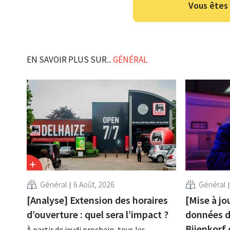
Vous êtes 
EN SAVOIR PLUS SUR...
GÉNÉRAL
Général
6 Août, 2026
Général
[Analyse] Extension des horaires
[Mise à jo
d’ouverture : quel sera l’impact ?
données de
Bijenkorf 
À partir de jeudi prochain, tous les