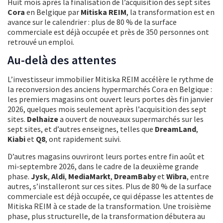
Huit mois après la finalisation de l’acquisition des sept sites
Cora
en Belgique par
Mitiska REIM
, la transformation est en
avance sur le calendrier : plus de 80 % de la surface
commerciale est déjà occupée et près de 350 personnes ont
retrouvé un emploi.
Au-delà des attentes
L’investisseur immobilier Mitiska REIM accélère le rythme de
la reconversion des anciens hypermarchés Cora en Belgique :
les premiers magasins ont ouvert leurs portes dès fin janvier
2026, quelques mois seulement après l’acquisition des sept
sites.
Delhaize
a ouvert de nouveaux supermarchés sur les
sept sites, et d’autres enseignes, telles que
DreamLand
,
Kiabi
et
Q8
, ont rapidement suivi.
D’autres magasins ouvriront leurs portes entre fin août et
mi-septembre 2026, dans le cadre de la deuxième grande
phase.
Jysk
,
Aldi
,
MediaMarkt
,
DreamBaby
et
Wibra
, entre
autres, s’installeront sur ces sites. Plus de 80 % de la surface
commerciale est déjà occupée, ce qui dépasse les attentes de
Mitiska REIM à ce stade de la transformation. Une troisième
phase, plus structurelle, de la transformation débutera au