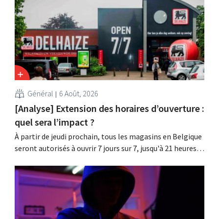
les noms d'utilisateur et les mots de passe n'ont pas été
affectés.
Général
6 Août, 2026
[Analyse] Extension des horaires d’ouverture :
quel sera l’impact ?
À partir de jeudi prochain, tous les magasins en Belgique
seront autorisés à ouvrir 7 jours sur 7, jusqu'à 21 heures.
Dans la pratique, ce ne sera pas le cas partout, loin s'en
faut. De plus, la législation du travail constitue un
obstacle. Les conditions sont-elles équitables pour tous
?