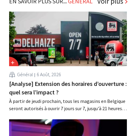
Voir plus
EN SAVOIR PLUS SUR...
GÉNÉRAL
Général
6 Août, 2026
[Analyse] Extension des horaires d’ouverture :
quel sera l’impact ?
À partir de jeudi prochain, tous les magasins en Belgique
seront autorisés à ouvrir 7 jours sur 7, jusqu'à 21 heures.
Dans la pratique, ce ne sera pas le cas partout, loin s'en
faut. De plus, la législation du travail constitue un
obstacle. Les conditions sont-elles équitables pour tous