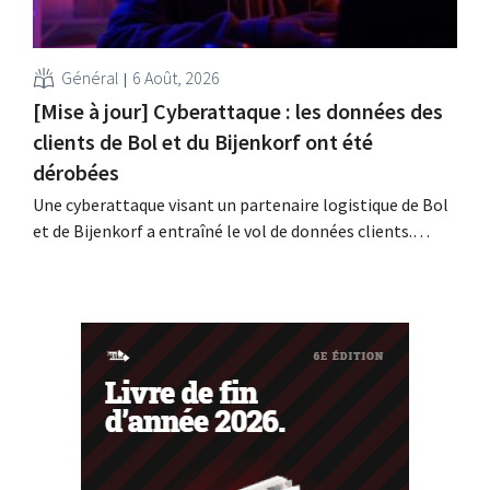
Général
6 Août, 2026
[Mise à jour] Cyberattaque : les données des
clients de Bol et du Bijenkorf ont été
dérobées
Une cyberattaque visant un partenaire logistique de Bol
et de Bijenkorf a entraîné le vol de données clients.
Contrairement à ce qui avait été annoncé
précédemment, ces données ne sont pas en vente sur le
dark web : il s'agit en effet de données anciennes. Les
enseignes invitent toutefois leurs...