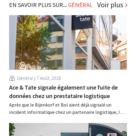
Voir plus
EN SAVOIR PLUS SUR...
GÉNÉRAL
Général
7 Août, 2026
Ace & Tate signale également une fuite de
données chez un prestataire logistique
Après que le Bijenkorf et Bol aient déjà signalé un
incident informatique chez un partenaire logistique, la
chaîne de lunettes Ace & Tate a à son tour averti ses
clients d'une fuite de données. Les données financières,
les noms d'utilisateur et les mots de passe n'ont pas été