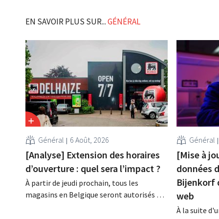
EN SAVOIR PLUS SUR...
GÉNÉRAL
Général
6 Août, 2026
Général
[Analyse] Extension des horaires
[Mise à jo
d’ouverture : quel sera l’impact ?
données de
Bijenkorf 
À partir de jeudi prochain, tous les
magasins en Belgique seront autorisés à
web
ouvrir 7 jours sur 7, jusqu'à 21 heures. Dans
À la suite d
la pratique, ce ne sera pas le cas partout,