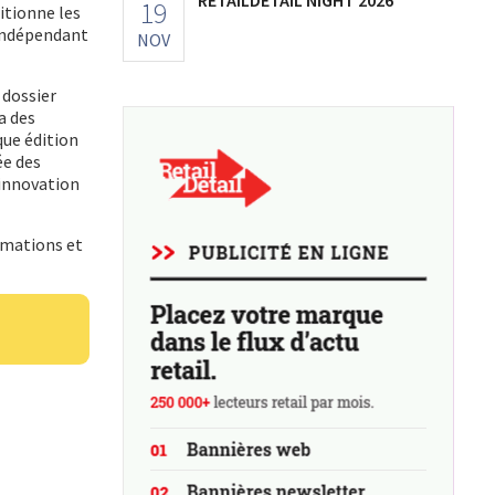
19
itionne les
 indépendant
NOV
 dossier
a des
que édition
ée des
’innovation
ormations et