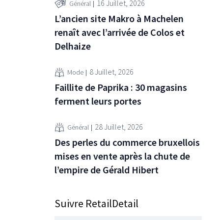
ent été
16 Juillet, 2026
Général
de la
L’ancien site Makro à Machelen
et de
renaît avec l’arrivée de Colos et
ancé une
Delhaize
8 Juillet, 2026
Mode
Faillite de Paprika : 30 magasins
ferment leurs portes
28 Juillet, 2026
Général
Des perles du commerce bruxellois
mises en vente après la chute de
l’empire de Gérald Hibert
Suivre RetailDetail