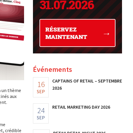
Événements
CAPTAINS OF RETAIL – SEPTEMBRE
16
2026
 à un thème
SEP
tinés aux
ent.
RETAIL MARKETING DAY 2026
24
SEP
ème
t, crédible
RETAILDETAIL NIGHT 2026