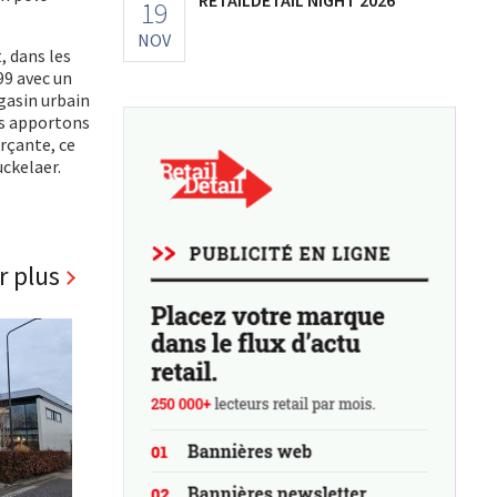
19
NOV
, dans les
99 avec un
gasin urbain
us apportons
erçante, ce
uckelaer.
r plus