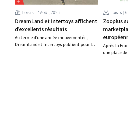
Loisirs
7 Août, 2026
Loisirs
6
DreamLand et Intertoys affichent
Zooplus s
d’excellents résultats
marketplac
européen
Au terme d'une année mouvementée,
DreamLand et Intertoys publient pour la
Après la Fra
première fois leurs résultats consolidés.
une place de
Ces chiffres satisfont le PDG Koen
ses partenai
Nolmans, qui parle d'un « résultat
son marché d
historiquement solide ».
cours des pr
en ligne spé
animaux de 
progressive
pays. Grâce à.