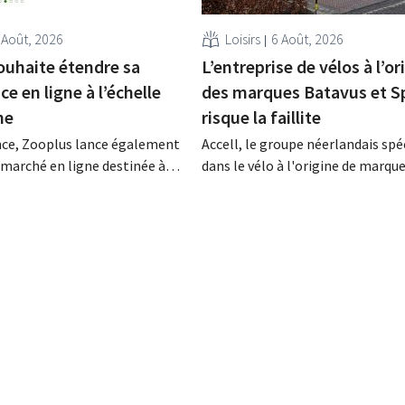
 Août, 2026
Loisirs
6 Août, 2026
ouhaite étendre sa
L’entreprise de vélos à l’or
e en ligne à l’échelle
des marques Batavus et S
ne
risque la faillite
nce, Zooplus lance également
Accell, le groupe néerlandais spé
 marché en ligne destinée à
dans le vélo à l'origine de marque
res commerciaux externes sur
que Batavus, Sparta, Koga et Bab
’origine, l’Allemagne. Au
obtenu un sursis de paiement, ce
ochaines années, la boutique
annonce souvent une faillite. Les
cialisée dans les produits pour
négociations en vue d'un rachat 
compagnie souhaite étendre
société d'investissement singap
ment ce modèle à d’autres
ont échoué.
..