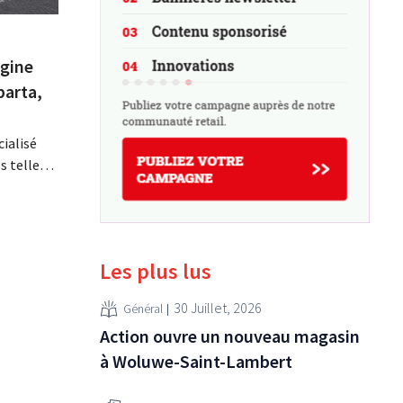
igine
parta,
cialisé
s telles
boe, a
 qui
avec une
Les plus lus
ourienne
30 Juillet, 2026
Général
Action ouvre un nouveau magasin
à Woluwe-Saint-Lambert