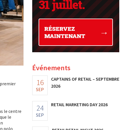
Événements
CAPTAINS OF RETAIL – SEPTEMBRE
16
 premier
2026
SEP
RETAIL MARKETING DAY 2026
24
s le centre
SEP
que le
un
un polo
RETAILDETAIL NIGHT 2026