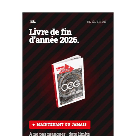
souvent une faillite. Les négociations en vue d'un rachat
avec une société d'investissement singapourienne ont
échoué.