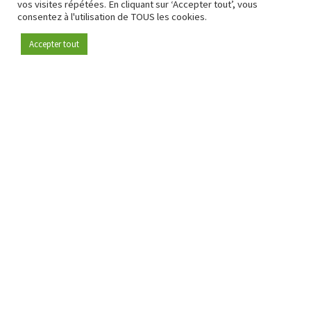
vos visites répétées. En cliquant sur ‘Accepter tout’, vous
consentez à l'utilisation de TOUS les cookies.
Accepter tout
Devenez membre
Depuis 2009, RetailDetail est la plateforme B2B de référence
pour le secteur de la distribution en Europe.
En tant que "média 100 % fiable " et communauté dynamique
du secteur de la distribution, RetailDetail propose chaque
jour aux professionnels des actualités fiables, des
informations perspicaces et des analyses pertinentes issues
du secteur.
De plus, RetailDetail rassemble les acteurs du marché à
travers des événements inspirants et des visites exclusives de