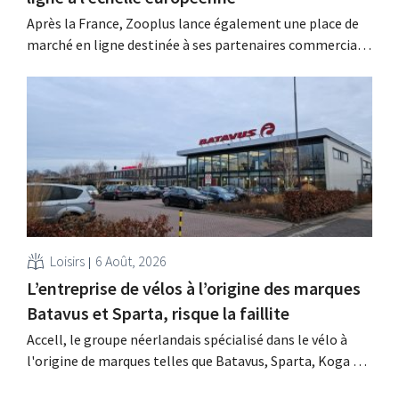
Après la France, Zooplus lance également une place de
marché en ligne destinée à ses partenaires commerciaux
externes sur son marché d’origine, l’Allemagne. Au cours
des prochaines années, la boutique en ligne spécialisée
dans les produits pour animaux de compagnie souhaite
étendre progressivement ce modèle à d’autres pays.
Grâce à...
Loisirs
6 Août, 2026
L’entreprise de vélos à l’origine des marques
Batavus et Sparta, risque la faillite
Accell, le groupe néerlandais spécialisé dans le vélo à
l'origine de marques telles que Batavus, Sparta, Koga et
Babboe, a obtenu un sursis de paiement, ce qui annonce