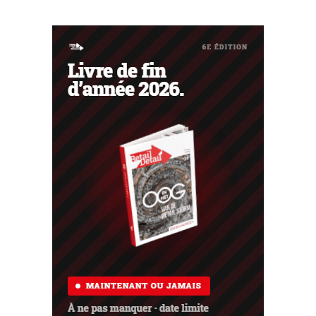
avec une société d'investissement singapourienne ont
échoué.