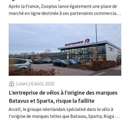
Après la France, Zooplus lance également une place de
marché en ligne destinée à ses partenaires commerciaux
externes sur son marché d’origine, l’Allemagne. Au cours
des prochaines années, la boutique en ligne spécialisée
dans les produits pour animaux de compagnie souhaite
étendre progressivement ce modèle à d’autres pays.
Grâce à...
Loisirs
6 Août, 2026
L’entreprise de vélos à l’origine des marques
Batavus et Sparta, risque la faillite
Accell, le groupe néerlandais spécialisé dans le vélo à
l'origine de marques telles que Batavus, Sparta, Koga et
Babboe, a obtenu un sursis de paiement, ce qui annonce
souvent une faillite. Les négociations en vue d'un rachat