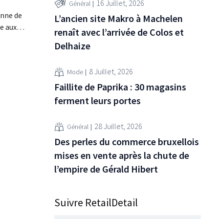
16 Juillet, 2026
Général
enne de
L’ancien site Makro à Machelen
re aux
renaît avec l’arrivée de Colos et
ouvelle
Delhaize
ares et
tres
8 Juillet, 2026
Mode
Faillite de Paprika : 30 magasins
ferment leurs portes
28 Juillet, 2026
Général
Des perles du commerce bruxellois
mises en vente après la chute de
l’empire de Gérald Hibert
Suivre RetailDetail