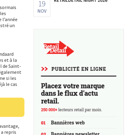
19
désormais
NOV
 les
e l’année
istré un
andaard
s et à la
l de Saint-
t également
me si les
jà le cas
davantage,
a repris