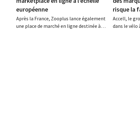
marketplace en ligne à l’échelle
des marqu
européenne
risque la f
Après la France, Zooplus lance également
Accell, le gr
une place de marché en ligne destinée à
dans le vélo 
ses partenaires commerciaux externes sur
que Batavus,
son marché d’origine, l’Allemagne. Au
obtenu un su
cours des prochaines années, la boutique
annonce souv
en ligne spécialisée dans les produits pour
négociations
animaux de compagnie souhaite étendre
société d'in
progressivement ce modèle à d’autres
ont échoué.
pays. Grâce à...