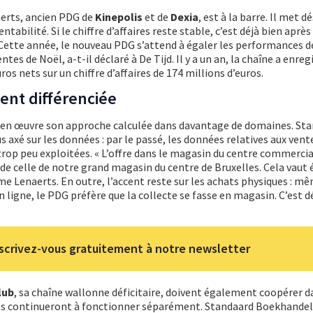
aerts, ancien PDG de
Kinepolis
et de
Dexia
, est à la barre. Il met 
ntabilité. Si le chiffre d’affaires reste stable, c’est déjà bien après
 Cette année, le nouveau PDG s’attend à égaler les performances d
ntes de Noël, a-t-il déclaré à De Tijd. Il y a un an, la chaîne a enreg
ros nets sur un chiffre d’affaires de 174 millions d’euros.
ent différenciée
 en œuvre son approche calculée dans davantage de domaines. St
 axé sur les données : par le passé, les données relatives aux vente
trop peu exploitées. « L’offre dans le magasin du centre commercia
e de celle de notre grand magasin du centre de Bruxelles. Cela vau
e Lenaerts. En outre, l’accent reste sur les achats physiques : mê
igne, le PDG préfère que la collecte se fasse en magasin. C’est dé
scrivez-vous gratuitement à notre newsletter
lub
, sa chaîne wallonne déficitaire, doivent également coopérer 
es continueront à fonctionner séparément. Standaard Boekhandel 