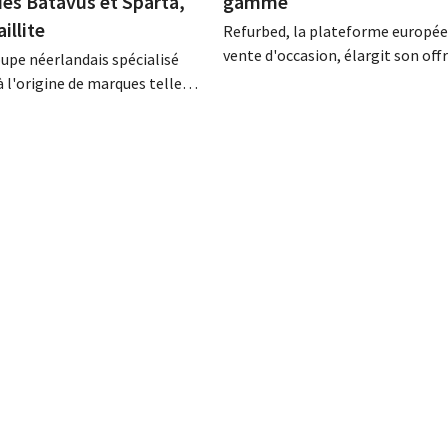
es Batavus et Sparta,
gamme
aillite
Refurbed, la plateforme europé
vente d'occasion, élargit son off
oupe néerlandais spécialisé
instruments de musique. Cette n
à l'origine de marques telles
catégorie commence par les guit
 Sparta, Koga et Babboe, a
s'enrichira progressivement d'au
rsis de paiement, ce qui
instruments.
ent une faillite. Les
 en vue d'un rachat avec une
vestissement singapourienne