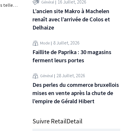
16 Juillet, 2026
Général
s telles
L’ancien site Makro à Machelen
boe, a
renaît avec l’arrivée de Colos et
 qui
Delhaize
avec une
ourienne
8 Juillet, 2026
Mode
Faillite de Paprika : 30 magasins
ferment leurs portes
28 Juillet, 2026
Général
Des perles du commerce bruxellois
mises en vente après la chute de
l’empire de Gérald Hibert
Suivre RetailDetail