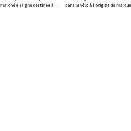
 marché en ligne destinée à
dans le vélo à l'origine de marque
res commerciaux externes sur
que Batavus, Sparta, Koga et Bab
’origine, l’Allemagne. Au
obtenu un sursis de paiement, ce
ochaines années, la boutique
annonce souvent une faillite. Les
cialisée dans les produits pour
négociations en vue d'un rachat 
compagnie souhaite étendre
société d'investissement singap
ment ce modèle à d’autres
ont échoué.
..