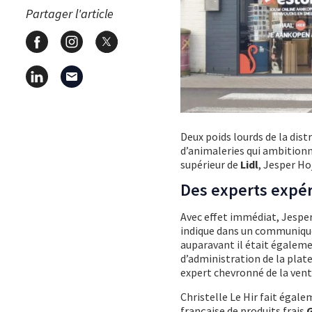
Partager l'article
Deux poids lourds de la dist
d’animaleries qui ambitionne
supérieur de
Lidl
, Jesper Hoj
Des experts expé
Avec effet immédiat, Jesper
indique dans un communiqué 
auparavant il était égalemen
d’administration de la pla
expert chevronné de la vente
Christelle Le Hir fait égale
française de produits frais
G