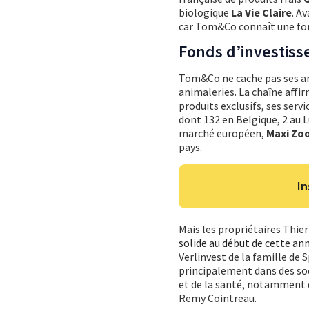
biologique
La Vie Claire
. A
car Tom&Co connaît une for
Fonds d’investis
Tom&Co ne cache pas ses amb
animaleries. La chaîne affi
produits exclusifs, ses serv
dont 132 en Belgique, 2 au L
marché européen,
Maxi Zo
pays.
In
Mais les propriétaires Thie
solide au début de cette an
Verlinvest de la famille de 
principalement dans des so
et de la santé, notamment d
Remy Cointreau.