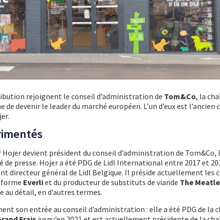
ribution rejoignent le conseil d’administration de
Tom&Co
, la ch
 de devenir le leader du marché européen. L’un d’eux est l’ancien 
er.
rimentés
 Hojer devient président du conseil d’administration de Tom&Co, l
de presse. Hojer a été PDG de Lidl International entre 2017 et 20
t directeur général de Lidl Belgique. Il préside actuellement les 
teforme
Everli
et du producteur de substituts de viande
The Meatle
 au détail, en d’autres termes.
ment son entrée au conseil d’administration : elle a été PDG de la 
rand Frais
jusqu’en 2021 et est actuellement présidente de la cha