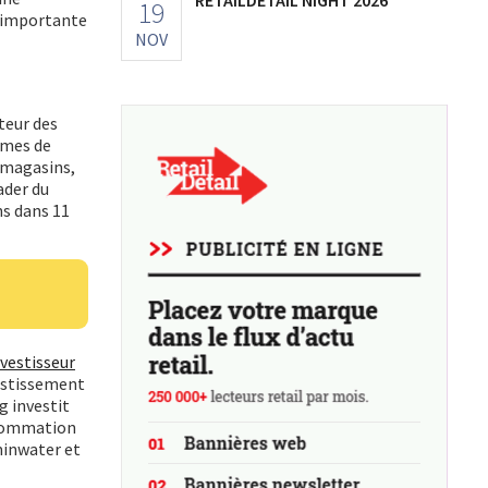
19
st importante
NOV
teur des
mmes de
0 magasins,
ader du
ns dans 11
nvestisseur
vestissement
g investit
nsommation
minwater et