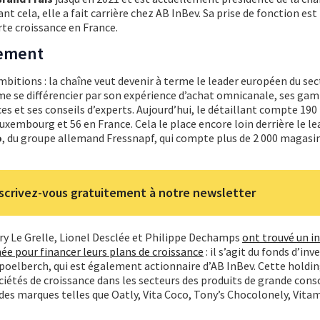
vant cela, elle a fait carrière chez AB InBev. Sa prise de fonction e
te croissance en France.
sement
itions : la chaîne veut devenir à terme le leader européen du sec
rme se différencier par son expérience d’achat omnicanale, ses ga
ices et ses conseils d’experts. Aujourd’hui, le détaillant compte 19
uxembourg et 56 en France. Cela le place encore loin derrière le le
o
, du groupe allemand Fressnapf, qui compte plus de 2 000 magasi
scrivez-vous gratuitement à notre newsletter
rry Le Grelle, Lionel Desclée et Philippe Dechamps
ont trouvé un i
née pour financer leurs plans de croissance
: il s’agit du fonds d’in
Spoelberch, qui est également actionnaire d’AB InBev. Cette holdin
ciétés de croissance dans les secteurs des produits de grande co
es marques telles que Oatly, Vita Coco, Tony’s Chocolonely, Vita