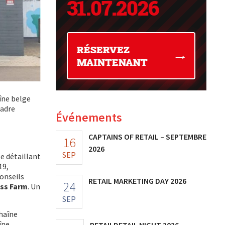
aîne belge
cadre
Événements
CAPTAINS OF RETAIL – SEPTEMBRE
16
2026
SEP
e détaillant
19,
conseils
RETAIL MARKETING DAY 2026
24
ss Farm
. Un
SEP
chaîne
îne
RETAILDETAIL NIGHT 2026