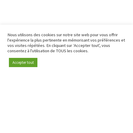
Nous utilisons des cookies sur notre site web pour vous offrir
l'expérience la plus pertinente en mémorisant vos préférences et
vos visites répétées. En cliquant sur ‘Accepter tout’, vous
consentez à l'utilisation de TOUS les cookies.
Accepter tout
Devenez membre
Depuis 2009, RetailDetail est la plateforme B2B de référence
pour le secteur de la distribution en Europe.
En tant que "média 100 % fiable " et communauté dynamique