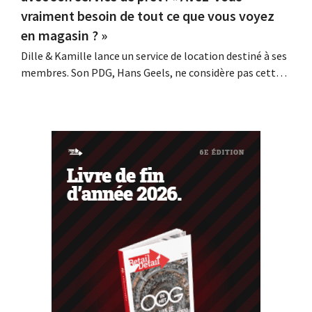
vraiment besoin de tout ce que vous voyez
en magasin ? »
Dille & Kamille lance un service de location destiné à ses
membres. Son PDG, Hans Geels, ne considère pas cette
initiative comme un nouveau modèle économique, mais
comme une mesure délibérée visant à lutter contre la
logique du « tout jetable » dans le commerce de détail.
Parallèlement, la chaîne...