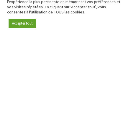
l'expérience la plus pertinente en mémorisant vos préférences et
vos visites répétées. En cliquant sur ‘Accepter tout’, vous
consentez à l'utilisation de TOUS les cookies.
Accepter tout
Devenez membre
Depuis 2009, RetailDetail est la plateforme B2B de référence
pour le secteur de la distribution en Europe.
En tant que "média 100 % fiable " et communauté dynamique
du secteur de la distribution, RetailDetail propose chaque
jour aux professionnels des actualités fiables, des
informations perspicaces et des analyses pertinentes issues
du secteur.
De plus, RetailDetail rassemble les acteurs du marché à