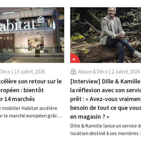
 Déco
13 Juillet, 2026
Maison & Déco
2 Juillet, 2026
célère son retour sur le
[Interview] Dille & Kamille
ropéen : bientôt
la réflexion avec son servi
ur 14 marchés
prêt : « Avez-vous vraimen
besoin de tout ce que vou
 mobilier Habitat accélère
ur le marché européen grâce à
en magasin ? »
e vente entièrement
Dille & Kamille lance un service d
eux ans après son rachat par
location destiné à ses membres.
, la marque renoue avec la
Hans Geels, ne considère pas cet