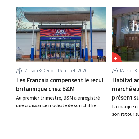
Maison & Déco
15 Juillet, 2026
Maison &
Les Français compensent le recul
Habitat ac
britannique chez B&M
marché eu
présent s
Au premier trimestre, B&M a enregistré
une croissance modeste de son chiffre
La marque de
d'affaires. Au Royaume-Uni, la saison du
son retour s
jardinage et des activités de plein air a
un modèle d
démarré lentement, mais la croissance en
numérique. D
France et les meilleurs résultats de Heron
Vente-unique