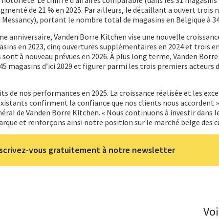
otoriété. Le chiffre d’affaires comparable (dans les 31 magasins 
ugmenté de 21 % en 2025. Par ailleurs, le détaillant a ouvert trois
t Messancy), portant le nombre total de magasins en Belgique à 34
me anniversaire, Vanden Borre Kitchen vise une nouvelle croissanc
ins en 2023, cinq ouvertures supplémentaires en 2024 et trois en
 sont à nouveau prévues en 2026. À plus long terme, Vanden Borre
45 magasins d’ici 2029 et figurer parmi les trois premiers acteurs
ts de nos performances en 2025. La croissance réalisée et les exce
xistants confirment la confiance que nos clients nous accordent »
néral de Vanden Borre Kitchen. « Nous continuons à investir dans l
ue et renforçons ainsi notre position sur le marché belge des cu
scrivez-vous gratuitement à notre newsletter
Voi