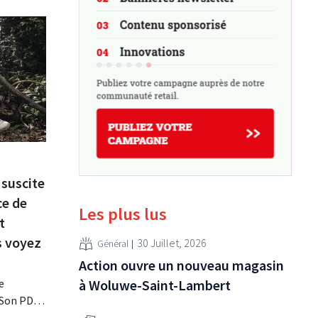
 suscite
ce de
Les plus lus
t
s voyez
30 Juillet, 2026
Général
Action ouvre un nouveau magasin
à Woluwe-Saint-Lambert
e
 Son PDG,
te