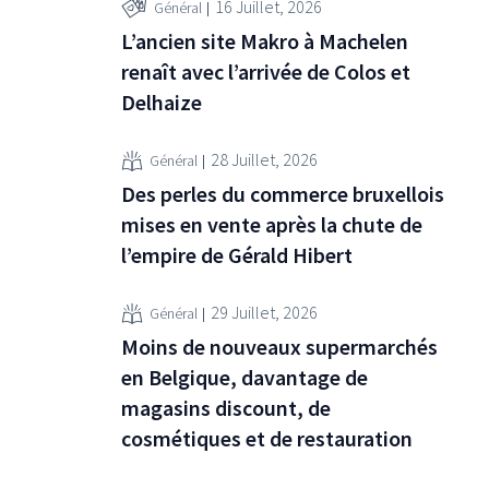
16 Juillet, 2026
Général
dèle
L’ancien site Makro à Machelen
esure
renaît avec l’arrivée de Colos et
a logique
Delhaize
erce de
28 Juillet, 2026
Général
Des perles du commerce bruxellois
mises en vente après la chute de
l’empire de Gérald Hibert
29 Juillet, 2026
Général
Moins de nouveaux supermarchés
en Belgique, davantage de
magasins discount, de
cosmétiques et de restauration