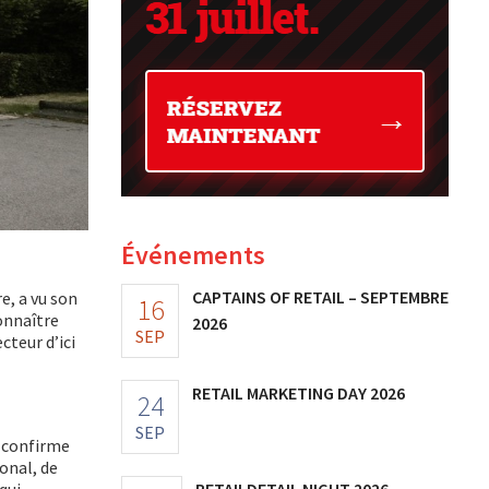
Événements
CAPTAINS OF RETAIL – SEPTEMBRE
e, a vu son
16
connaître
2026
SEP
cteur d’ici
RETAIL MARKETING DAY 2026
24
SEP
n confirme
ional, de
RETAILDETAIL NIGHT 2026