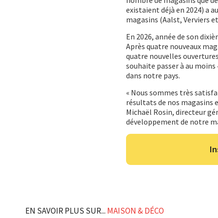
nombre de magasins que de n
existaient déjà en 2024) a a
magasins (Aalst, Verviers e
En 2026, année de son dixiè
Après quatre nouveaux magas
quatre nouvelles ouvertures
souhaite passer à au moins 
dans notre pays.
« Nous sommes très satisfai
résultats de nos magasins e
Michaël Rosin, directeur gé
développement de notre marq
In
EN SAVOIR PLUS SUR...
MAISON & DÉCO