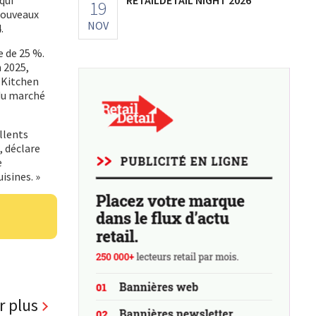
qui
19
 nouveaux
NOV
.
e de 25 %.
 2025,
 Kitchen
 du marché
llents
, déclare
e
isines. »
r plus