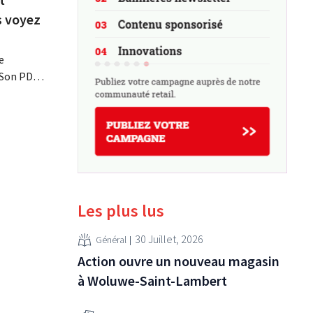
s voyez
e
 Son PDG,
te
dèle
esure
a logique
erce de
Les plus lus
30 Juillet, 2026
Général
Action ouvre un nouveau magasin
à Woluwe-Saint-Lambert