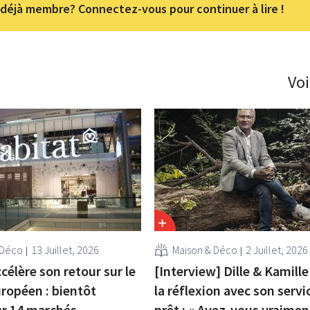
déjà membre? Connectez-vous pour continuer à lire !
Voi
 Déco
13 Juillet, 2026
Maison & Déco
2 Juillet, 2026
célère son retour sur le
[Interview] Dille & Kamille
ropéen : bientôt
la réflexion avec son servi
ur 14 marchés
prêt : « Avez-vous vraimen