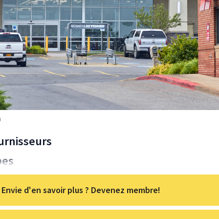
m
ournisseurs
pes
Envie d'en savoir plus ? Devenez membre!