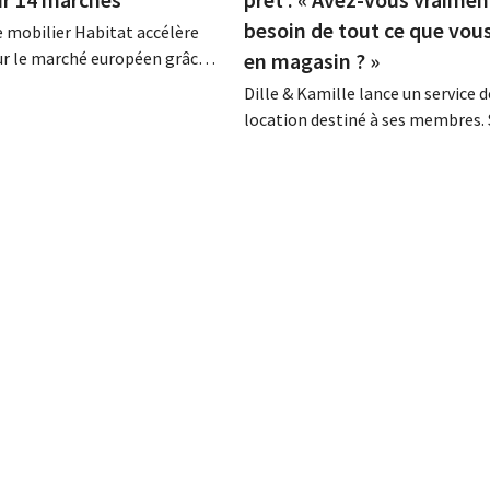
besoin de tout ce que vou
 mobilier Habitat accélère
ur le marché européen grâce à
en magasin ? »
e vente entièrement
Dille & Kamille lance un service d
eux ans après son rachat par
location destiné à ses membres.
, la marque renoue avec la
Hans Geels, ne considère pas cet
t entend s'implanter dans
initiative comme un nouveau mo
ys européens.
économique, mais comme une m
délibérée visant à lutter contre l
du « tout jetable » dans le comm
détail. Parallèlement, la chaîne...