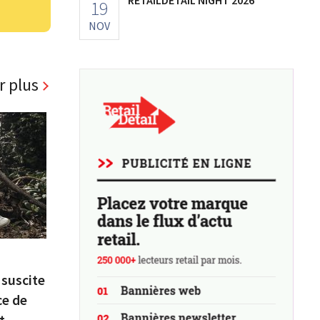
19
NOV
r plus
 suscite
ce de
t