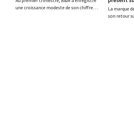
Au premier trimestre, B&M a enregistré
une croissance modeste de son chiffre
La marque de
d'affaires. Au Royaume-Uni, la saison du
son retour s
jardinage et des activités de plein air a
un modèle d
démarré lentement, mais la croissance en
numérique. D
France et les meilleurs résultats de Heron
Vente-unique
Foods ont compensé cette baisse.
croissance e
quatorze pa