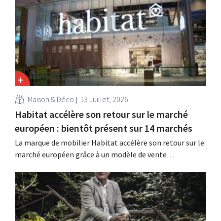
lentement, mais la croissance en France et les meilleurs
résultats de Heron Foods ont compensé cette baisse.
Maison & Déco
13 Juillet, 2026
Habitat accélère son retour sur le marché
européen : bientôt présent sur 14 marchés
La marque de mobilier Habitat accélère son retour sur le
marché européen grâce à un modèle de vente
entièrement numérique. Deux ans après son rachat par
Vente-unique, la marque renoue avec la croissance et
entend s'implanter dans quatorze pays européens.