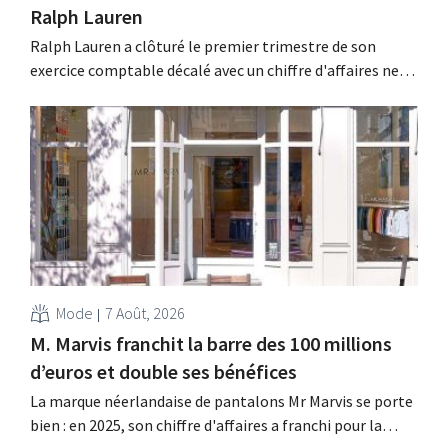
Ralph Lauren
Ralph Lauren a clôturé le premier trimestre de son
exercice comptable décalé avec un chiffre d'affaires net
de 1,96 milliard de dollars (environ 1,7 milliard d'euros),
soit une hausse de 14 % par rapport à l'année
précédente. Fort de ce démarrage supérieur aux
attentes, le groupe revoit également à la...
Mode
7 Août, 2026
M. Marvis franchit la barre des 100 millions
d’euros et double ses bénéfices
La marque néerlandaise de pantalons Mr Marvis se porte
bien : en 2025, son chiffre d'affaires a franchi pour la