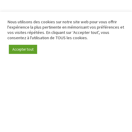
Nous utilisons des cookies sur notre site web pour vous offrir
l'expérience la plus pertinente en mémorisant vos préférences et
vos visites répétées. En cliquant sur ‘Accepter tout’, vous
consentez à l'utilisation de TOUS les cookies.
Accepter tout
Devenez membre
Depuis 2009, RetailDetail est la plateforme B2B de référence
pour le secteur de la distribution en Europe.
En tant que "média 100 % fiable " et communauté dynamique
du secteur de la distribution, RetailDetail propose chaque
jour aux professionnels des actualités fiables, des