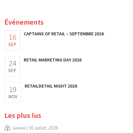
première fois la barre des 100 millions d'euros et ses
bénéfices ont doublé. Les investissements importants
dans le marketing s'avèrent payants.
Événements
CAPTAINS OF RETAIL – SEPTEMBRE 2026
16
SEP
RETAIL MARKETING DAY 2026
24
SEP
RETAILDETAIL NIGHT 2026
19
NOV
Les plus lus
30 Juillet, 2026
Général