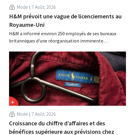
Mode
7 Août, 2026
H&M prévoit une vague de licenciements au
Royaume-Uni
H&M a informé environ 250 employés de ses bureaux
britanniques d'une réorganisation imminente
susceptible d'entraîner des suppressions d'emplois.
Cette restructuration fait suite à des mesures prises
précédemment aux Pays-Bas, en Belgique et en Espagne,
qui avaient déjà entraîné la suppression de centaines
d'emplois.
Mode
7 Août, 2026
Croissance du chiffre d’affaires et des
bénéfices supérieure aux prévisions chez